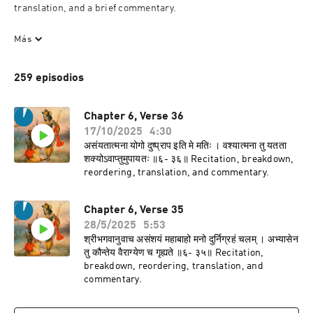
translation, and a brief commentary.

Swami Gambhirananda's translation is available at 
Más
https://www.amazon.com/Bhagavad-Gita-trans-
Gambhirananda-Commentary-Sankaracharya/dp/8175050411. 
259 episodios
Swami Chinmayananda's translation is available at 
https://www.amazon.com/Holy-Geeta-Swami-
Chinmayananda/dp/817597074X. Dr. Sundar Hattangadi's गीता 
Chapter 6, Verse 36
संधिविग्रह अन्वय is available at 
17/10/2025
4:30
https://sanskritdocuments.org/doc_giitaa/gitAanvayasandhivi
असंयतात्मना योगो दुष्प्राप इति मे मतिः । वश्यात्मना तु यतता
graha.pdf.
शक्योऽवाप्तुमुपायतः ॥६- ३६॥ Recitation, breakdown,
reordering, translation, and commentary.
Chapter 6, Verse 35
28/5/2025
5:53
श्रीभगवानुवाच असंशयं महाबाहो मनो दुर्निग्रहं चलम् । अभ्यासेन
तु कौन्तेय वैराग्येण च गृह्यते ॥६- ३५॥ Recitation,
breakdown, reordering, translation, and
commentary.