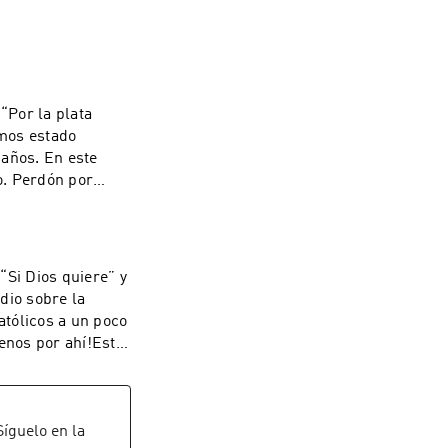
“Por la plata
emos estado
maños. En este
o. Perdón por
stigación fue
 y María Emilia
crito por
“Si Dios quiere” y
pítulo fueron
dio sobre la
s de Lorenzo
atólicos a un poco
os esta
enos por ahí!Esta
nálisis de su
erri, Juan José
 “El carnero”.
Historia.El guión
SION/RECURSOS/RE
voces de este
LOMBIANA/El-
 y la edición es
 Síguelo en la
Colombia before