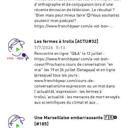
d'orthographe et de conjugaison lors d'une
récente émission de télévision. Le résultat ?
"Bien mais peut mieux faire"😉!Vous souhaitez
soutenir mon podcast?
https://www.frenchbyear.com/a-vot-bon-
coeur/Ma newsletter :
www.frenchbyear.com/newsletterMon
Les fermes à trolls [ACTU#32]
Instagram : @frenchbyear @ultrapieru (日本
7/7/2026
5:13
語)Hébergé par Ausha. Visitez
ausha.co/politique-de-confidentialite pour plus
Rencontre en ligne "Q&A" le 12 juillet :
d'informations.
https://www.frenchbyear.com/a-vot-bon-
coeur/Prochains cours de conversation "en
vrai" les 19 et 26 juillet (Setagaya) et en ligne
(presque) tous les jours :
www.frenchbyear.com/cours-de-
conversationUne expression ou un mot dans
l'actualitéL'expression : les fermes à
trollsL'actualité : les menaces de mort envoyés
aux scientifiques du climat et aux
présentateurs météo en FranceLien :
https://www.instagram.com/reel/DY2mKJNlYT_
Une Marseillaise embarrassante 🇫🇷⚽
/?igsh=MXhhdjcyamkzNWF5Mw==À votre bon ❤️
[#185]
: https://www.frenchbyear.com/a-vot-bon-