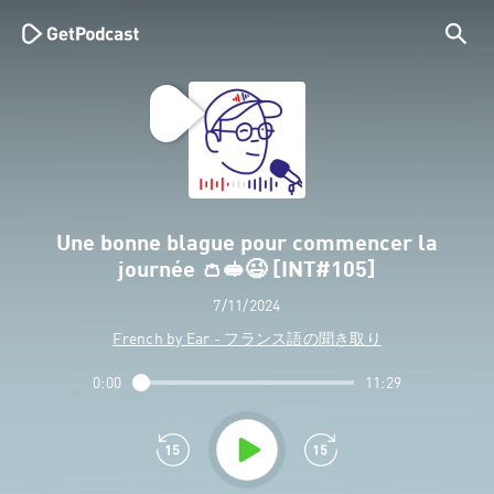
Une bonne blague pour commencer la
journée 👛🥪😉 [INT#105]
7/11/2024
French by Ear - フランス語の聞き取り
0:00
11:29