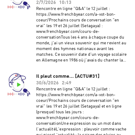
coeur/Ma newsletter :
2/7/2026
10:13
www.frenchbyear.com/newsletterMon
Rencontre en ligne "Q&A" le 12 juillet :
Instagram : @frenchbyear @ultrapieru (日本
https://www.frenchbyear.com/a-vot-bon-
語)Hébergé par Ausha. Visitez
coeur/Prochains cours de conversation "en
ausha.co/politique-de-confidentialite pour plus
vrai" les 19 et 26 juillet (Setagaya) :
d'informations.
www.frenchbyear.com/cours-de-
conversationTous les 4 ans à chaque coupe du
monde, j'ai un vieux souvenir qui me revient au
moment des hymnes nationaux avant les
matches. Ce souvenir date d'un voyage scolaire
en Allemagne en 1986 où j'avais du chanter la
Marseillaise devant ma famille d'accueil. Petit
problème : j'avais largement oublié les
Il pleut comme... [ACTU#31]
paroles.Vous souhaitez soutenir mon podcast?
30/6/2026
2:49
https://www.frenchbyear.com/a-vot-bon-
coeur/Ma newsletter :
Rencontre en ligne "Q&A" le 12 juillet :
www.frenchbyear.com/newsletterMon
https://www.frenchbyear.com/a-vot-bon-
Instagram : @frenchbyear @ultrapieru (日本
coeur/Prochains cours de conversation "en
語)Hébergé par Ausha. Visitez
vrai" les 19 et 26 juillet (Setagaya) et en ligne
ausha.co/politique-de-confidentialite pour plus
(presque) tous les jours :
d'informations.
www.frenchbyear.com/cours-de-
conversationUne expression ou un mot dans
l'actualitéL'expression : pleuvoir comme vache