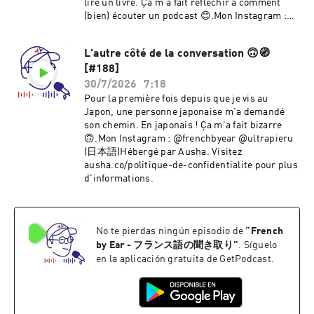
lire un livre. Ça m'a fait réfléchir à comment
(bien) écouter un podcast 😊.Mon Instagram :
@frenchbyear @ultrapieru (日本語)Hébergé par
Ausha. Visitez ausha.co/politique-de-
L'autre côté de la conversation 🙃🧭
confidentialite pour plus d'informations.
[#188]
30/7/2026
7:18
Pour la première fois depuis que je vis au
Japon, une personne japonaise m'a demandé
son chemin. En japonais ! Ça m'a fait bizarre
🙃.Mon Instagram : @frenchbyear @ultrapieru
(日本語)Hébergé par Ausha. Visitez
ausha.co/politique-de-confidentialite pour plus
d'informations.
No te pierdas ningún episodio de
“
French
by Ear - フランス語の聞き取り
”
. Síguelo
en la aplicación gratuita de GetPodcast.