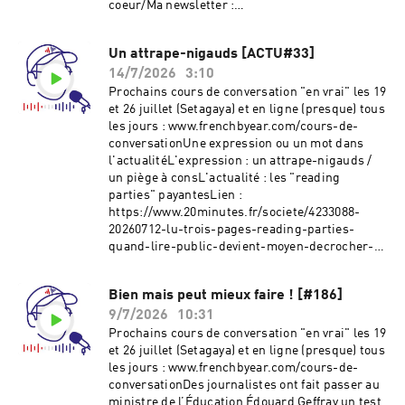
coeur/Ma newsletter :
www.frenchbyear.com/newsletterMon
Instagram : @frenchbyear @ultrapieru (日本
Un attrape-nigauds [ACTU#33]
語)Hébergé par Ausha. Visitez
14/7/2026
3:10
ausha.co/politique-de-confidentialite pour plus
d'informations.
Prochains cours de conversation "en vrai" les 19
et 26 juillet (Setagaya) et en ligne (presque) tous
les jours : www.frenchbyear.com/cours-de-
conversationUne expression ou un mot dans
l'actualitéL'expression : un attrape-nigauds /
un piège à consL'actualité : les "reading
parties" payantesLien :
https://www.20minutes.fr/societe/4233088-
20260712-lu-trois-pages-reading-parties-
quand-lire-public-devient-moyen-decrocher-
smartphoneÀ votre bon ❤️ :
https://www.frenchbyear.com/a-vot-bon-
Bien mais peut mieux faire ! [#186]
coeur/Ma newsletter :
9/7/2026
10:31
www.frenchbyear.com/newsletterMon
Instagram : @frenchbyear @ultrapieru (日本
Prochains cours de conversation "en vrai" les 19
語)Hébergé par Ausha. Visitez
et 26 juillet (Setagaya) et en ligne (presque) tous
ausha.co/politique-de-confidentialite pour plus
les jours : www.frenchbyear.com/cours-de-
d'informations.
conversationDes journalistes ont fait passer au
ministre de l’Éducation Édouard Geffray un test