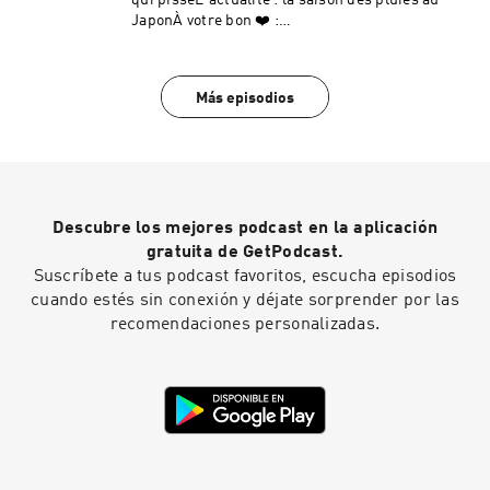
qui pisseL'actualité : la saison des pluies au
JaponÀ votre bon ❤️ :
https://www.frenchbyear.com/a-vot-bon-
coeur/Ma newsletter :
www.frenchbyear.com/newsletterMon
Más episodios
Instagram : @frenchbyear @ultrapieru (日本
語)Hébergé par Ausha. Visitez
ausha.co/politique-de-confidentialite pour plus
d'informations.
Descubre los mejores podcast en la aplicación
gratuita de GetPodcast.
Suscríbete a tus podcast favoritos, escucha episodios
cuando estés sin conexión y déjate sorprender por las
recomendaciones personalizadas.