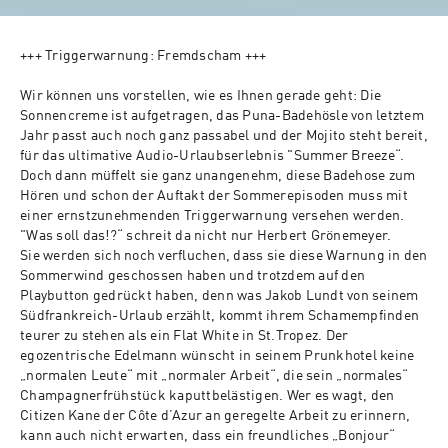
+++ Triggerwarnung: Fremdscham +++

Wir können uns vorstellen, wie es Ihnen gerade geht: Die 
Sonnencreme ist aufgetragen, das Puna-Badehösle von letztem 
Jahr passt auch noch ganz passabel und der Mojito steht bereit, 
für das ultimative Audio-Urlaubserlebnis "Summer Breeze“. 
Doch dann müffelt sie ganz unangenehm, diese Badehose zum 
Hören und schon der Auftakt der Sommerepisoden muss mit 
einer ernstzunehmenden Triggerwarnung versehen werden. 
"Was soll das!?“ schreit da nicht nur Herbert Grönemeyer.

Sie werden sich noch verfluchen, dass sie diese Warnung in den 
Sommerwind geschossen haben und trotzdem auf den 
Playbutton gedrückt haben, denn was Jakob Lundt von seinem 
Südfrankreich-Urlaub erzählt, kommt ihrem Schamempfinden 
teurer zu stehen als ein Flat White in St.Tropez. Der 
egozentrische Edelmann wünscht in seinem Prunkhotel keine 
„normalen Leute“ mit „normaler Arbeit“, die sein „normales“ 
Champagnerfrühstück kaputtbelästigen. Wer es wagt, den 
Citizen Kane der Côte d’Azur an geregelte Arbeit zu erinnern, 
kann auch nicht erwarten, dass ein freundliches „Bonjour“ 