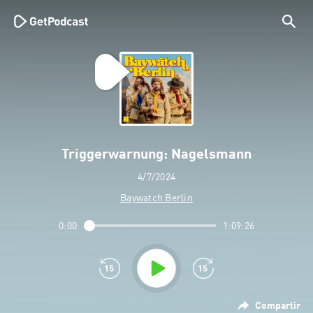
Triggerwarnung: Nagelsmann
4/7/2024
Baywatch Berlin
0:00
1:09:26
Compartir