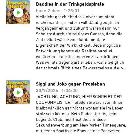
Baddies in der Trinkgeldspirale
hace 2 días
1:23:01
Vielleicht geschieht das Universum nicht
nacheinander, sondern vollständig zugleich.
Vergangenheit und Zukunft wären dann nur
Schnitte durch ein zeitloses Ganzes, denn die
Zeit selbst wäre keine fundamentale
Eigenschaft der Wirklichkeit. Jede mögliche
Entwicklung könnte als Realität parallel
existieren, ohne die anderen zu verdrängen.
Was wir als Gegenwart erleben, wäre lediglich
der schmale Blick eines Bewusstseins auf ein
Universum, in dem alles gleichzeitig passiert.
Was uns Nolan und Einstein hier sagen wollten,
Siggi und Joko gegen Prosieben
ist doch vollkommen klar: Es ist absolut
30/7/2026
1:34:05
vorstellbar, dass Schmitti sich zwar in
Griechenland eine Monotitte angefressen hat,
„ACHTUNG, ACHTUNG, HIER SCHREIBT DER
aber trotzdem ein Baddie ist, von dem sich die
COUPONMEISTER!“ Stellen Sie sich vor, ihnen
Frauen auf seiner Ferieninsel noch Jahre nach
bleibt wirklich gar nichts worauf sie im Leben
dem Sommer 26 mit hochrotem Kopf legendäre
stolz sein können. Kein Podcastpreis, kein
Geschichten erzählen. Interessant wäre zu
Legends Club, nichtmal die sinnlose
sehen, ab wann sich so eine Quantenphysik
Sekundenwerbung am New Yorker Timesquare,
verarscht fühlt, wenn Lundt die Möglichkeit der
mit denen Spotify die Egos seiner Podcaster