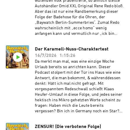
wütenden Volk präsentierte, so ähnlich stellte
https://linktr.ee/BaywatchBerlin Du möchtest
besonderen Checkerfrage abgerundet wird:
Autohändler Omid XXL Original Rene Redo bloß.
Werbung in diesem Podcast schalten? Dann
„Sorry, the pool is closed due to a private event“.
Aber das ist nur eine Randbemerkung dieser
erfahre hier mehr über die Werbemöglichkeiten
Aber Jungs, wer braucht schon einen Pool, wer
Folge der Badehose für die Ohren, der
bei Seven.One Audio:
braucht einen Sixpackbauch und wer braucht
„Baywatch Berlin-Summerbries“. Zumal Redo
https://www.seven.one/portfolio/sevenone-
Singapur - wenn man bereits Couponmeister
wahrscheinlich mit „ecce homo“ wenig
audio
ist. Cover: Christoph Schlozer
anfangen kann und vermutlich nur „ick bin
https://www.instagram.com/christophschlozer
hetero“ geantwortet hätte. Bevor hier allerdings
www.christoph-schlozer.ch Du möchtest mehr
der Eindruck entsteht, man verliert den Faden,
über unsere Werbepartner erfahren? Hier
Der Karamell-Nuss-Charaktertest
nehmen wir ihn wieder auf, denn „Ecce homo“ -
findest du alle Infos & Rabatte:
16/7/2026
1:15:26
„Seht der Mensch“ - das hat auch Klaas Heufer-
https://linktr.ee/BaywatchBerlin Du möchtest
Umlauf erfahren, der sich in seinem Urlaub
Da merkt man mal, was eine einzige Woche
Werbung in diesem Podcast schalten? Dann
sehenden Auges und ganz bewusst direkt ins
Urlaub bereits so anrichten kann. Dieser
erfahre hier mehr über die Werbemöglichkeiten
Unglück gestürzt hat, genauer gesagt in die
Podcast stolpert mit der Tür ins Haus wie eine
bei Seven.One Audio:
langen, 63jährigen Finger von Doktor Flaconi.
Antwort, die man bekommt, & währenddessen
https://www.seven.one/portfolio/sevenone-
Wie Jesus opfert sich Klaas beim Wunderheiler
denkt: Hätt ich mal nicht gefragt. Mit
audio
für eine gute Podcast Geschichte. Ein anderer
vorgespanntem Redeschwall schießt Klaas
hat Schwierigkeiten Mensch zu bleiben.
Heufer-Umlauf in diese Folge, und jedes seiner
Vielleicht beeinflusst sein Verhalten sogar den
hektisch ins Mikro gehetzten Worte scheint zu
ganzen evolutionären Lauf unserer Spezies?
fragen: Haben mich die Leute bereits
Wenn es nach dem Urlaubsverhalten von
vergessen? Bin ich in Germany noch ein Star?
Thomas Schmitt geht, dann wird der
Will das hier ÜBERHAUPT noch einer hören?
menschliche Körper gallertartig werden. Eine
Auch die Summer Breeze bleibt selbst aus
ZENSUR! (Die verbotene Folge)
matschige, quallige Masse mit einer Kloake und
Macher-Sicht nicht von dem Effekt verschont,