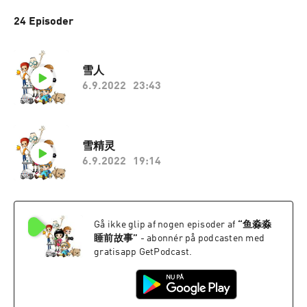
24 Episoder
雪人
6.9.2022
23:43
雪精灵
6.9.2022
19:14
Gå ikke glip af nogen episoder af
“
鱼淼淼
睡前故事
”
- abonnér på podcasten med
gratisapp GetPodcast.