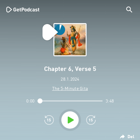
Chapter 6, Verse 5
28.1.2024
The 5-Minute Gita
0:00
3:48
Del