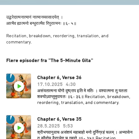
उद्धरेदात्मनात्मानं नात्मानमवसादयेत् ।

आत्मैव ह्यात्मनो बन्धुरात्मैव रिपुरात्मनः ॥६- ५॥ 

Recitation, breakdown, reordering, translation, and 
commentary.
Flere episoder fra "The 5-Minute Gita"
Chapter 6, Verse 36
17.10.2025
4:30
असंयतात्मना योगो दुष्प्राप इति मे मतिः । वश्यात्मना तु यतता
शक्योऽवाप्तुमुपायतः ॥६- ३६॥ Recitation, breakdown,
reordering, translation, and commentary.
Chapter 6, Verse 35
28.5.2025
5:53
श्रीभगवानुवाच असंशयं महाबाहो मनो दुर्निग्रहं चलम् । अभ्यासेन
तु कौन्तेय वैराग्येण च गृह्यते ॥६- ३५॥ Recitation,