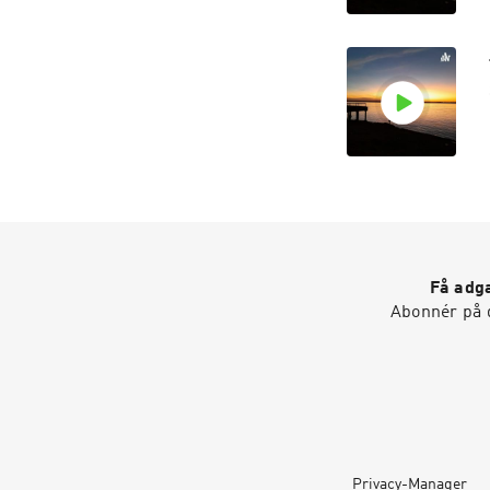
Få adga
Abonnér på d
Privacy-Manager