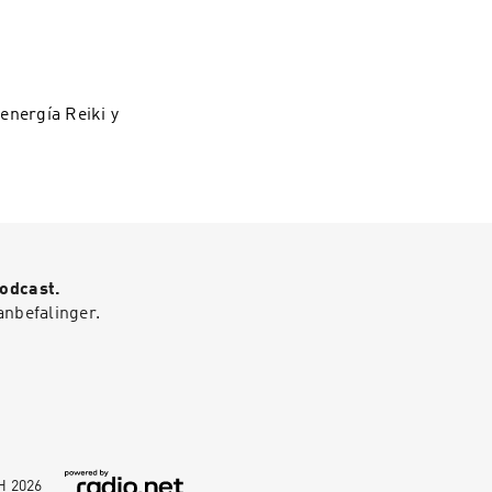
energía Reiki y
Podcast.
anbefalinger.
bH
2026