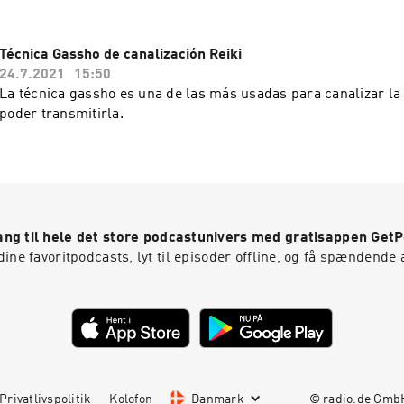
Técnica Gassho de canalización Reiki
24.7.2021
15:50
La técnica gassho es una de las más usadas para canalizar la 
poder transmitirla.
ng til hele det store podcastunivers med gratisappen Get
ine favoritpodcasts, lyt til episoder offline, og få spændende 
Privatlivspolitik
Kolofon
Danmark
© radio.de Gm