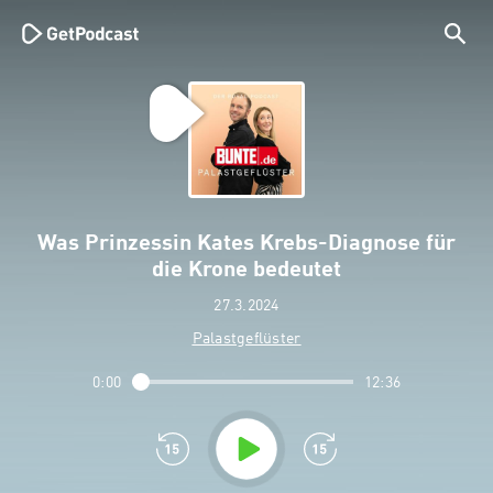
Was Prinzessin Kates Krebs-Diagnose für
die Krone bedeutet
27.3.2024
Palastgeflüster
0:00
12:36