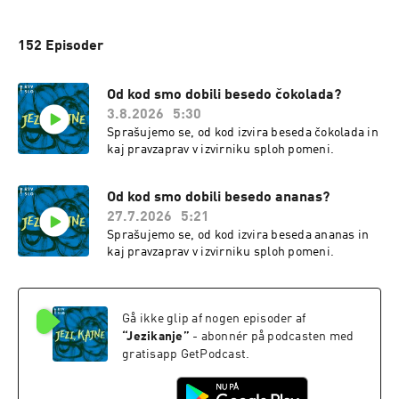
152 Episoder
Od kod smo dobili besedo čokolada?
3.8.2026
5:30
Sprašujemo se, od kod izvira beseda čokolada in
kaj pravzaprav v izvirniku sploh pomeni.
Od kod smo dobili besedo ananas?
27.7.2026
5:21
Sprašujemo se, od kod izvira beseda ananas in
kaj pravzaprav v izvirniku sploh pomeni.
Gå ikke glip af nogen episoder af
“
Jezikanje
”
- abonnér på podcasten med
gratisapp GetPodcast.