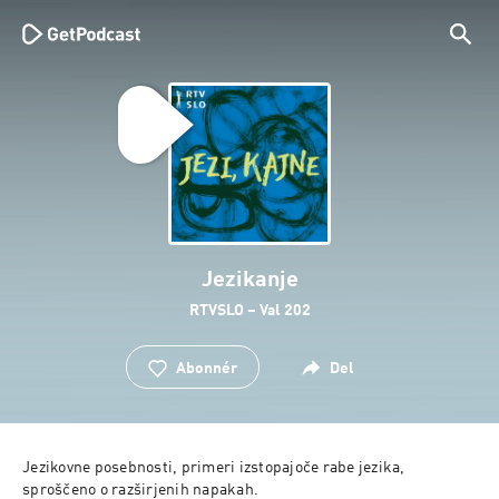
Jezikanje
RTVSLO – Val 202
Abonnér
Del
Jezikovne posebnosti, primeri izstopajoče rabe jezika, 
sproščeno o razširjenih napakah.