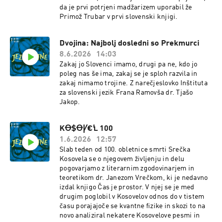
da je prvi potrjeni madžarizem uporabil že
Primož Trubar v prvi slovenski knjigi.
Dvojina: Najbolj dosledni so Prekmurci
8.6.2026
14:03
Zakaj jo Slovenci imamo, drugi pa ne, kdo jo
poleg nas še ima, zakaj se je sploh razvila in
zakaj nimamo trojine. Z narečjeslovko Inštituta
za slovenski jezik Frana Ramovša dr. Tjašo
Jakop.
KꝊ$ꝊꝨ€Ꝇ 100
1.6.2026
12:57
Slab teden od 100. obletnice smrti Srečka
Kosovela se o njegovem življenju in delu
pogovarjamo z literarnim zgodovinarjem in
teoretikom dr. Janezom Vrečkom, ki je nedavno
izdal knjigo Čas je prostor. V njej se je med
drugim poglobil v Kosovelov odnos do v tistem
času porajajoče se kvantne fizike in skozi to na
novo analiziral nekatere Kosovelove pesmi in