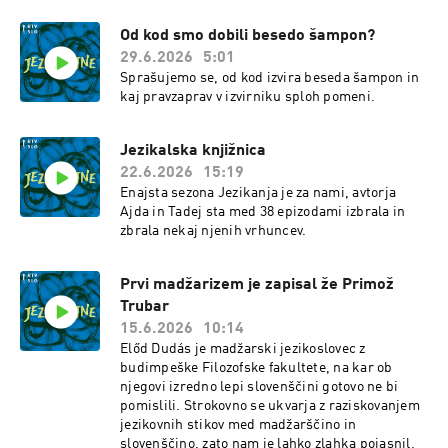
Od kod smo dobili besedo šampon?
29.6.2026
5:01
Sprašujemo se, od kod izvira beseda šampon in
kaj pravzaprav v izvirniku sploh pomeni.
Jezikalska knjižnica
22.6.2026
15:19
Enajsta sezona Jezikanja je za nami, avtorja
Ajda in Tadej sta med 38 epizodami izbrala in
zbrala nekaj njenih vrhuncev.
Prvi madžarizem je zapisal že Primož
Trubar
15.6.2026
10:14
Előd Dudás je madžarski jezikoslovec z
budimpeške Filozofske fakultete, na kar ob
njegovi izredno lepi slovenščini gotovo ne bi
pomislili. Strokovno se ukvarja z raziskovanjem
jezikovnih stikov med madžarščino in
slovenščino, zato nam je lahko zlahka pojasnil,