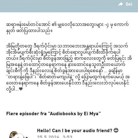
Del
ဆရာဗန်းမော်တင်အောင် ၏ မျှဝေလိုသောအတွေးများ -၄ မှ ကောက်
နှုတ် ဖတ်ပြထားပါသည်။ 
အိမြတို့တတွေ ဒီရက်ပိုင်းမှာ သဘာဝဘေးအန္တရာယ်ကြောင့် အသက်
အိုးအိမ်ပျက်စီးဆုံးရှုံးမှုကြောင့် စိတ်ရောလူပါပျက်စီးထိခိုက်ရပါ
တယ်။ ဒီရက်ပိုင်းမှာ စိတ်ခွန်အားဖြည့် စာကလေးတွေကို ဖတ်ပြရင်း အိ
မြအနေနဲ့ တထောင့်တနေရာကနေ နားထောင်နေသူတဦးတယောက်
ချင်းစီကို ကို ဒီနည်း​လေးနဲ့ စိတ်ခွန်အားပေးပါရစေနော် … ခုချိန်မှာ 
“တရားနဲ့​ဖြေပါ”၊ “စိတ်ဓာတ်မကျပါနဲ့” လို့ ပြောမထွက်ရက်​ပေမယ့် အ​
ဝေးတနေရာက​နေ စိတ်ခွန်အား​ပေးနိုင်တာ ဒီနည်း​လေးဘဲလုပ်​ပေးနိုင်
လို့ပါ…🧡
Flere episoder fra "Audiobooks by Ei Mya"
Hello! Can I be your audio friend? 😊
25.5.2026
3:53