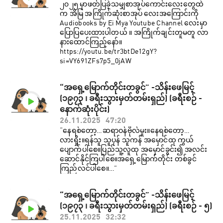
၂၀၂၅ မှာဖတ်ပြခဲ့သမျှစာအုပ်ကောင်းလေးတွေထဲ
က အိမြ အကြိုက်ဆုံးစာအုပ် လေးအကြောင်းကို
Audiobooks by Ei Mya Youtube Channel လေးမှာ
ပြောပြပေးထားပါတယ် ။ အကြိုက်ချင်းတူမတူ လာ
နားထောင်ကြည့်နော်။
https://youtu.be/tr3btDe12gY?
si=VY691ZFs7p5_0jAW
“အရှေ့မြောက်တိုင်းတခွင်” -သိန်းဖေမြင့်
(၁၉၇၃ ၊ ခရီးသွားမှတ်တမ်းရှည်) (ခရီးစဉ် -
နောက်ဆုံးပိုင်း)
26.11.2025
47:20
“နေရစ်တော့…ဆရာဝန်ဗိုလ်မှုး။နေရစ်တော့…
လားရှိုး။ရန်သူ သူပုန် သူကန် အမှောင်ထု ကွယ်​
ပျောက်ပါစေ။ပြည်သူ့လူထု အမှောင်ခွင်း၍ အလင်း
ဆောင်နိုင်ကြပါစေ။အရှေ့မြောက်တိုင်း တစ်ခွင်
ကြည်လင်ပါစေ။…”
“အရှေ့မြောက်တိုင်းတခွင်” -သိန်းဖေမြင့်
(၁၉၇၃ ၊ ခရီးသွားမှတ်တမ်းရှည်) (ခရီးစဉ် - ၅)
25.11.2025
32:32