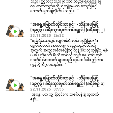
သည်။ ပွင့်လင်းသည်။ရိုးသားသည်။ ရွပ်ရွပ်ချွံချွံ
လုပ်တတ်သည်။ ကိုယ်ကျိုးမဖက် စသည်ဖြင့်
ကောက်ချက်ချလိုက်ပါသည်။…’’
“အရှေ့မြောက်တိုင်းတခွင်” -သိန်းဖေမြင့်
(၁၉၇၃ ၊ ခရီးသွားမှတ်တမ်းရှည်) (ခရီးစဉ် ၂)
23.11.2025
26:32
“ဧည့်ရိပ်သာတွင် လျှပ်စစ်မီးလင်းနေပြီဖြစ်၏။
လျှပ်စစ်ဓာတ်အားပေးရုံကဧည့်သည်တော်တို့
အတွက် အထူးအစီအစဉ်ဖြင့် ထွန်းပေးလိုက်ခြင်း ဖြစ်
ပါ၏။ သို့သော် မီးသီးတစ်လုံးလျှင် ဖယောင်းတိုင်
၁၀တိုင် အားထက် များသည် ဟုမထင်ပါ။ ဤကား
ကွန်လုံ မြို့ပေတည်း။…”
“အရှေ့မြောက်တိုင်းတခွင်” -သိန်းဖေမြင့်
(၁၉၇၃ ၊ ခရီးသွားမှတ်တမ်းရှည်) (ခရီးစဉ် ၁)
22.11.2025
37:55
“အဲနွေး ဟာ သူ့ခြံတွင်းက သဇင်ပန်းနဲ့ တူတယ်
နော်…”