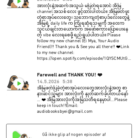
အားလုံးနဲ့အဆက်အသွယ် မပြတ်ရအောင် အိမြ
channel အသစ် လေး ဖွင့်ထားပါတယ်။ အိမြဖတ်ဖူး
တဲ့စာအုပ်လေးတွေ၊ သဘောကျတဲ့စာပုဒ်လေးတွေနဲ့
အိမြရဲ့ daily life က ကြုံရဆုံရသမျှကို အဝေးက
သူငယ်ချင်းတယောက်က အဖော်စကားပြောပေးနေ
တဲ့ vibe လေးရစေဖို့ ရည်ရွယ်ပါတယ်။ Please
follow my new channel (Ei Mya, Your Audio
Friend)!! Thank you & See you all there!! ❤️Link
to my new channel:
https://open.spotify.com/episode/1QYSCMUtGU
kdnuzKQm1QPz?si=EKYS44fuQ2i4-yMT3bVsEA
Farewell and THANK YOU! ❤️
14.5.2026
5:38
အိမြဖတ်ပြခဲ့တဲ့စာအုပ်လေးတွေအားလုံးနဲ့အတူ စာ
နားဆင်သူများ အားလုံးကို နှုတ်ဆက်ခဲ့ပါတယ်နော်
… ❤️ အိမြအားလုံးကိုအမြဲသတိရနေမှာပါ…Please
keep in touch!!Email:
audiobooksbyei@gmail.com
Gå ikke glip af nogen episoder af