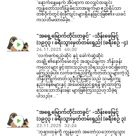
“နောက်နေ့မနက် အိပ်ရာက ထလျင်ထချင်း
ကျွန်တော်သတိပြုမိသောအချက်မှာ ဧည့်ရိပ်သာ
တစ်ဝိုက်တွင်ဗုံးခိုကျင်းများရှိနေခြင်းဖြစ်၏။ ယခင်
ကသတိမထားမိခဲ့။…”
“အရှေ့မြောက်တိုင်းတခွင်” -သိန်းဖေမြင့်
(၁၉၇၃ ၊ ခရီးသွားမှတ်တမ်းရှည်) (ခရီးစဉ် -၄)
24.11.2025
40:30
“လက်ဖက်ရည်ဆိုင် နှင့် ခေါက်ဆွဲဆိုင်
တချို့၏နောက်ဖေးတွင် အဆွယ်ချကာ ဘိန်းခန်း
ကလေးများ ဖွင့်ထားသည်ဟုသိရသည်။ ဝင်၍တော့
မကြည့်ခဲ့ပါ။ လက်ဖက်ရည်ကြိုက်တတ်သူများကဲ့သို့
ဘိန်းကြိုက်တတ်သူဦးကြီးများသည် သမရိုးကျ
နည်းစနစ်များနှင့် အမောပြေဝင်ရှုရန် ဖွင့်ထားကြ
သေးသောဘိန်းခန်း များဖြစ်ကြသည်ဟုသိခဲ့ရ
ပါသည်။ …”
“အရှေ့မြောက်တိုင်းတခွင်” -သိန်းဖေမြင့်
(၁၉၇၃ ၊ ခရီးသွားမှတ်တမ်းရှည်) (ခရီးစဉ် ၃)
23.11.2025
32:26
“ဘုရားထန်ကို ကျွန်တော် အတော်သဘောကျသွား