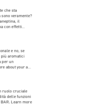
te che sta
sa sono veramente?
neptina, il
ma con effetti
onale e no, se
i più aromatici
a per un
n ruolo cruciale
dità delle funzioni
arn more