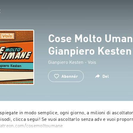
Cose Molto Uman
Gianpiero Kesten
Gianpiero Kesten - Vois
Abonnér
Del
spiegate in modo semplice, ogni giorno, a milioni di ascoltatori
pisodi, clicca segui! Se vuoi ascoltarlo senza adv e vuoi propor
patreon.com/cosemoltoumane

st: Avanti Veloce - viaggio nell'ADHD, Umani Molto Umani, il tal