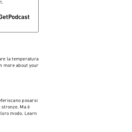
t.
are la temperatura
eferiscano posarsi
e stronze. Ma è
o modo. Learn