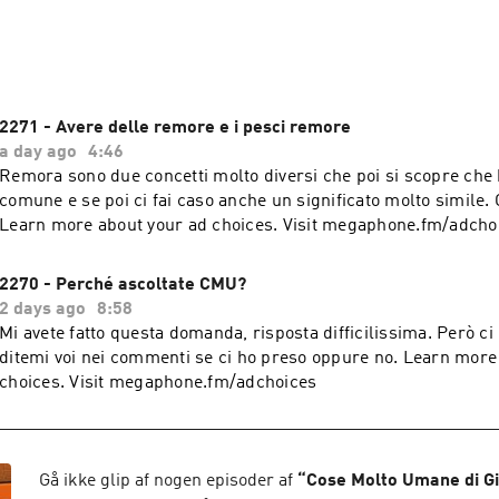
stre domande sono gli esperti del loro settore🎙 Cose Molto A
ertente agli USA che non conosci, raccontati da Gianpiero Keste
parte dell'universo di VOIS. Per scoprire di più, segui @vois.
://vois.fm/

2271 - Avere delle remore e i pesci remore
i o Sponsorship: sales@vois.fm
a day ago
4:46
Remora sono due concetti molto diversi che poi si scopre che
comune e se poi ci fai caso anche un significato molto simile. 
Learn more about your ad choices. Visit megaphone.fm/adcho
2270 - Perché ascoltate CMU?
2 days ago
8:58
Mi avete fatto questa domanda, risposta difficilissima. Però ci 
ditemi voi nei commenti se ci ho preso oppure no. Learn more about your ad
choices. Visit megaphone.fm/adchoices
Gå ikke glip af nogen episoder af
“
Cose Molto Umane di G