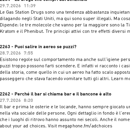
29.7.2026
11:39
Le Gas Station Drugs sono una tendenza abbastanza inquietan
dilagando negli Stati Uniti, ma qui sono super illegali. Ma co
Dipende: le tre molecole che vanno per la maggiore sono la Tia
Kratom e il Phenibut. Tre principi attivi con tre effetti diversi 
collaterali devastanti. Learn more about your ad choices. Visit
megaphone.fm/adchoices
2263 - Puoi salire in aereo se puzzi?
28.7.2026
7:55
Esistono regole sul comportamento ma anche sull'igiene pers
puzzi troppo possono farti scendere. E infatti vi racconto i cas
della storia, come quello in cui un aereo ha fatto scalo appost
passeggero che stava facendo vomitare tutti gli altri. Learn more about your ad
choices. Visit megaphone.fm/adchoices
2262 - Perché il bar si chiama bar e il bancone è alto
27.7.2026
8:20
Il bar e prima le osterie e le locande, hanno sempre giocato u
nella vita sociale delle persone. Ogni dettaglio in fondo è l'ere
che i luoghi di ritrovo hanno assunto nei secoli. Anche il nome BAR. Le
about your ad choices. Visit megaphone.fm/adchoices