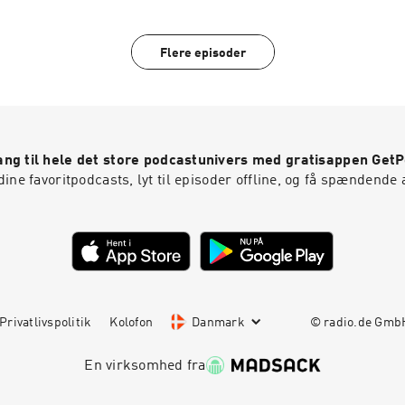
Flere episoder
ng til hele det store podcastunivers med gratisappen Get
ine favoritpodcasts, lyt til episoder offline, og få spændende 
Privatlivspolitik
Kolofon
Danmark
© radio.de Gm
En virksomhed fra