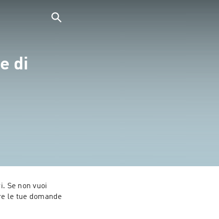
e di
. Se non vuoi 
re le tue domande 
k in cui a 