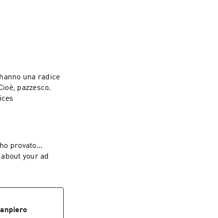
mericane, una 
n e il giornalista 
fm su Instagram o 
 hanno una radice
Cioè, pazzesco.
ices
ho provato...
ianpiero