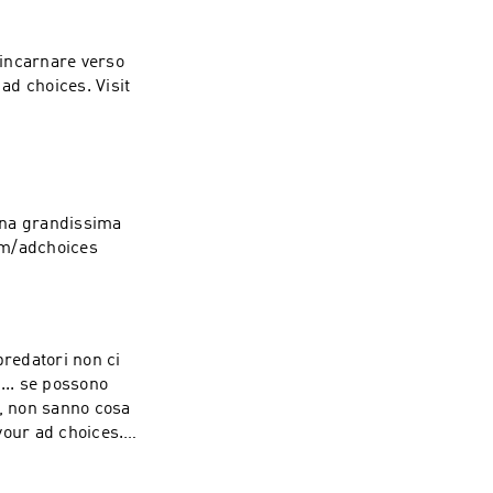
 incarnare verso
una grandissima
fm/adchoices
predatori non ci
... se possono
o, non sanno cosa