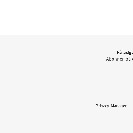
Få adga
Abonnér på d
Privacy-Manager