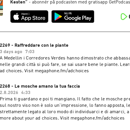
Kesten
”
- abonnér på podcasten med gratisapp GetPodcas
2269 - Raffreddare con le piante
3 days ago
7:03
A Medellin i Corredores Verdes hanno dimostrato che abbass
nelle grandi città si può fare, se sai usare bene le piante. Learn more about your
ad choices. Visit megaphone.fm/adchoices
2268 - Le mosche amano la tua faccia
2.8.2026
4:33
Prima ti guardano e poi ti mangiano. Il fatto che le mosche pr
sul nostro viso non è solo un'impressione, lo fanno apposta, l
strettamente legato al loro modo di individuarci e di amarci, a lor
more about your ad choices. Visit megaphone.fm/adchoices