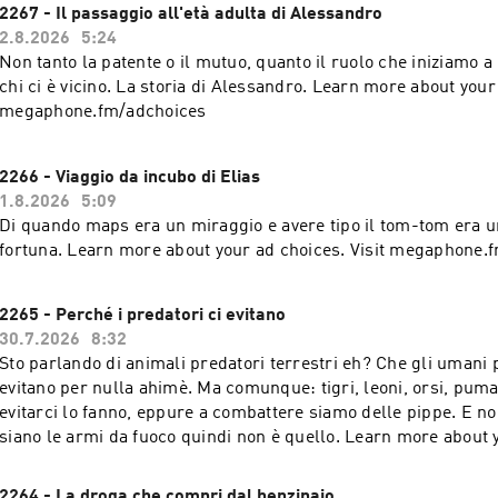
2267 - Il passaggio all'età adulta di Alessandro
2.8.2026
5:24
Non tanto la patente o il mutuo, quanto il ruolo che iniziamo a
chi ci è vicino. La storia di Alessandro. Learn more about your ad choices. Visit
megaphone.fm/adchoices
2266 - Viaggio da incubo di Elias
1.8.2026
5:09
Di quando maps era un miraggio e avere tipo il tom-tom era 
fortuna. Learn more about your ad choices. Visit megaphone.
2265 - Perché i predatori ci evitano
30.7.2026
8:32
Sto parlando di animali predatori terrestri eh? Che gli umani 
evitano per nulla ahimè. Ma comunque: tigri, leoni, orsi, puma
evitarci lo fanno, eppure a combattere siamo delle pippe. E n
siano le armi da fuoco quindi non è quello. Learn more about your ad choices.
Visit megaphone.fm/adchoices
2264 - La droga che compri dal benzinaio