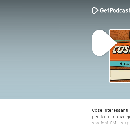
Cose interessanti 
perderti i nuovi e
sostieni CMU su 
I miei altri Podca