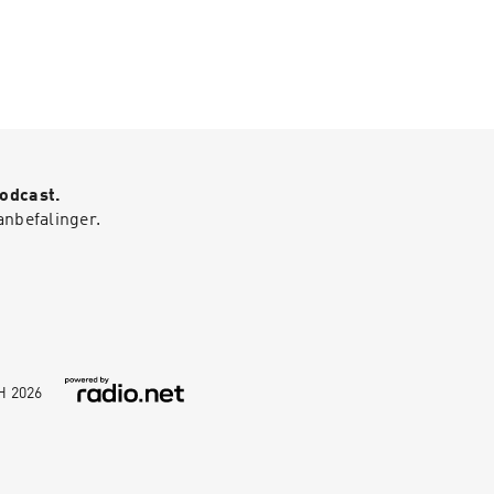
Podcast.
anbefalinger.
bH
2026