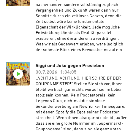
nacheinander, sondern vollständig zugleich.
Vergangenheit und Zukunft wären dann nur
Schnitte durch ein zeitloses Ganzes, denn die
Zeit selbst wäre keine fundamentale
Eigenschaft der Wirklichkeit. Jede mögliche
Entwicklung könnte als Realität parallel
existieren, ohne die anderen zu verdrängen.
Was wir als Gegenwart erleben, wäre lediglich
der schmale Blick eines Bewusstseins auf ein
Universum, in dem alles gleichzeitig passiert.
Was uns Nolan und Einstein hier sagen wollten,
Siggi und Joko gegen Prosieben
ist doch vollkommen klar: Es ist absolut
30.7.2026
1:34:05
vorstellbar, dass Schmitti sich zwar in
Griechenland eine Monotitte angefressen hat,
„ACHTUNG, ACHTUNG, HIER SCHREIBT DER
aber trotzdem ein Baddie ist, von dem sich die
COUPONMEISTER!“ Stellen Sie sich vor, ihnen
Frauen auf seiner Ferieninsel noch Jahre nach
bleibt wirklich gar nichts worauf sie im Leben
dem Sommer 26 mit hochrotem Kopf legendäre
stolz sein können. Kein Podcastpreis, kein
Geschichten erzählen. Interessant wäre zu
Legends Club, nichtmal die sinnlose
sehen, ab wann sich so eine Quantenphysik
Sekundenwerbung am New Yorker Timesquare,
verarscht fühlt, wenn Lundt die Möglichkeit der
mit denen Spotify die Egos seiner Podcaster
grenzenlosen Gleichzeitigkeit lediglich dafür
streichelt. Wenn ihnen also gar nix bleibt, außer
nutzt, im selben Augenblick auf der
dass sie eine große Nummer im „Supermarkt-
Sonnenliege wegzudösen, ins Meer zu pissen
Coupongame“ sind, dann sind sie ganz unten