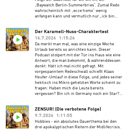
bei Seven.One Audio:
braucht einen Sixpackbauch und wer braucht
„Baywatch Berlin-Summerbries“. Zumal Redo
https://www.seven.one/portfolio/sevenone-
Singapur - wenn man bereits Couponmeister
wahrscheinlich mit „ecce homo“ wenig
audio
ist. Cover: Christoph Schlozer
anfangen kann und vermutlich nur „ick bin
https://www.instagram.com/christophschlozer
hetero“ geantwortet hätte. Bevor hier allerdings
www.christoph-schlozer.ch Du möchtest mehr
der Eindruck entsteht, man verliert den Faden,
über unsere Werbepartner erfahren? Hier
Der Karamell-Nuss-Charaktertest
nehmen wir ihn wieder auf, denn „Ecce homo“ -
findest du alle Infos & Rabatte:
16.7.2026
1:15:26
„Seht der Mensch“ - das hat auch Klaas Heufer-
https://linktr.ee/BaywatchBerlin Du möchtest
Umlauf erfahren, der sich in seinem Urlaub
Da merkt man mal, was eine einzige Woche
Werbung in diesem Podcast schalten? Dann
sehenden Auges und ganz bewusst direkt ins
Urlaub bereits so anrichten kann. Dieser
erfahre hier mehr über die Werbemöglichkeiten
Unglück gestürzt hat, genauer gesagt in die
Podcast stolpert mit der Tür ins Haus wie eine
bei Seven.One Audio:
langen, 63jährigen Finger von Doktor Flaconi.
Antwort, die man bekommt, & währenddessen
https://www.seven.one/portfolio/sevenone-
Wie Jesus opfert sich Klaas beim Wunderheiler
denkt: Hätt ich mal nicht gefragt. Mit
audio
für eine gute Podcast Geschichte. Ein anderer
vorgespanntem Redeschwall schießt Klaas
hat Schwierigkeiten Mensch zu bleiben.
Heufer-Umlauf in diese Folge, und jedes seiner
Vielleicht beeinflusst sein Verhalten sogar den
hektisch ins Mikro gehetzten Worte scheint zu
ganzen evolutionären Lauf unserer Spezies?
fragen: Haben mich die Leute bereits
Wenn es nach dem Urlaubsverhalten von
vergessen? Bin ich in Germany noch ein Star?
Thomas Schmitt geht, dann wird der
Will das hier ÜBERHAUPT noch einer hören?
menschliche Körper gallertartig werden. Eine
Auch die Summer Breeze bleibt selbst aus
ZENSUR! (Die verbotene Folge)
matschige, quallige Masse mit einer Kloake und
Macher-Sicht nicht von dem Effekt verschont,
einem Arm zum Bier trinken. Wendekreis: 1
9.7.2026
1:11:55
den jeder schon mal an sich festgestellt hat:
Meter zur Allinclusive Poolbar. „Ecce Homo“!
Wenn einem der Trott fehlt, traut man der
Hobbies - ein absolutes Dauerthema bei den
„Sieh der Mensch!“. Das ruft empört auch
Heimat einfach zu viel zu. Wenn man auch nur 7
drei apokalyptischen Reitern der Midlifecrisis.