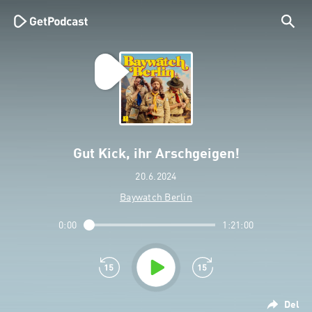
Gut Kick, ihr Arschgeigen!
20.6.2024
Baywatch Berlin
0:00
1:21:00
Del