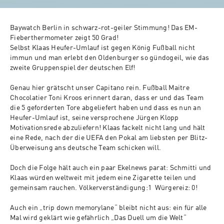
Baywatch Berlin in schwarz-rot-geiler Stimmung! Das EM-
Fieberthermometer zeigt 50 Grad!

Selbst Klaas Heufer-Umlauf ist gegen König Fußball nicht 
immun und man erlebt den Oldenburger so gündogeil, wie das 
zweite Gruppenspiel der deutschen Elf! 

Genau hier grätscht unser Capitano rein. Fußball Maitre 
Chocolatier Toni Kroos erinnert daran, dass er und das Team 
die 5 geforderten Tore abgeliefert haben und dass es nun an 
Heufer-Umlauf ist, seine versprochene Jürgen Klopp 
Motivationsrede abzuliefern! Klaas fackelt nicht lang und hält 
eine Rede, nach der die UEFA den Pokal am liebsten per Blitz-
Überweisung ans deutsche Team schicken will.

Doch die Folge hält auch ein paar Ekelnews parat: Schmitti und 
Klaas würden weltweit mit jedem eine Zigarette teilen und 
gemeinsam rauchen. Völkerverständigung:1  Würgereiz: 0!

Auch ein „trip down memorylane“ bleibt nicht aus: ein für alle 
Mal wird geklärt wie gefährlich „Das Duell um die Welt“ 