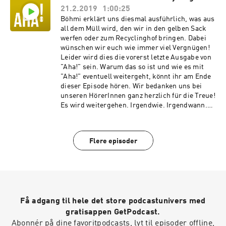
21.2.2019
1:00:25
Böhmi erklärt uns diesmal ausführlich, was aus
all dem Müll wird, den wir in den gelben Sack
werfen oder zum Recyclinghof bringen. Dabei
wünschen wir euch wie immer viel Vergnügen!
Leider wird dies die vorerst letzte Ausgabe von
"Aha!" sein. Warum das so ist und wie es mit
"Aha!" eventuell weitergeht, könnt ihr am Ende
dieser Episode hören. Wir bedanken uns bei
unseren HörerInnen ganz herzlich für die Treue!
Es wird weitergehen. Irgendwie. Irgendwann.
Und falls ihr uns arg vermisst, könnt ihr uns
einstweilen in einem unserer
Schwesterpodcasts auf exclamatio.de hören.
Flere episoder
Macht’s gut, und danke für den Fisch.
Få adgang til hele det store podcastunivers med
gratisappen GetPodcast.
Abonnér på dine favoritpodcasts, lyt til episoder offline,