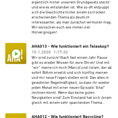
eigentlich hinter unserem Grundgesetz steckt
und wie es entstanden ist. Wie so oft entpuppt
sich die Geschichte hinter einem so trocken
erscheinenden Thema als deutlich
interessanter, als man zunächst vermuten mag.
Wir wünschen euch wie immer viel
Hörvergnügen!
AHA013 - Wie funktioniert ein Teleskop?
15.1.2020
1:17:32
Wir sind zurück! Nach fast einem Jahr Pause
gibt es wieder Wissen für eure Ohren! Und mit
"wir" meine ich mich (Marco) und Joram, der ab
sofort Böhmi ersetzt und sich künftig meinen
und mir neue Fragen stellen wird. Das alles in
gewohnter Regelmäßigkeit, so dass ihr wieder
jeden Monat mit einer neuen Episode "Aha!"
rechnen könnt. Wenn das keine guten
Neuigkeiten sind! Zum Einstand hat sich Joram
gleich mit einem sehr spannenden Thema
beschäftigt und erklärt uns in dieser Episode,
wie ein Teleskop funktioniert. Dabei wünschen
AHA012 - Wie funktioniert Recycling?
wir euch wie immer viel Vergnügen!