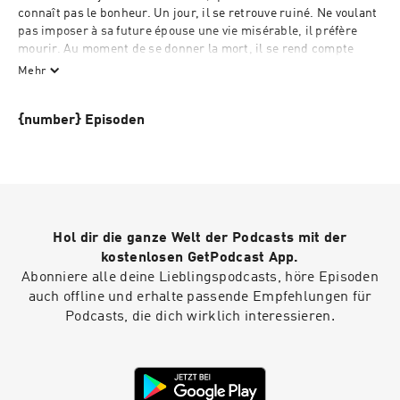
connaît pas le bonheur. Un jour, il se retrouve ruiné. Ne voulant 
pas imposer à sa future épouse une vie misérable, il préfère 
mourir. Au moment de se donner la mort, il se rend compte 
qu'il ne ressent rien, et décide qu'il ne peut mourir sans 
Mehr
connaître d'émotions au moins une fois dans sa vie. Il demande 
donc à son maître et ami, le philosophe Wang, de le tuer dans 
{number} Episoden
un délai imparti, ce qui, il l'espère, le fera redouter la mort et 
éprouver quelques émotions. Wang accepte, puis disparaît. 
Mais...
(Résumé modifié de Wikipedia par Nadine)
Hol dir die ganze Welt der Podcasts mit der
kostenlosen GetPodcast App.
Abonniere alle deine Lieblingspodcasts, höre Episoden
auch offline und erhalte passende Empfehlungen für
Podcasts, die dich wirklich interessieren.