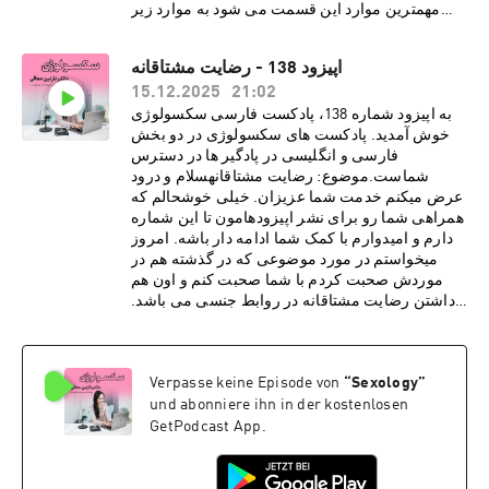
مهمترین موارد این قسمت می شود به موارد زیر
اشاره کرد:· خود شناسی جنسی در افزایش
کیفیت رابطه جنسی بسیار موثر است.· شناخت
اپیزود 138 - رضایت مشتاقانه
خود واقعی همراهمان به جذابیت در رابطه جنسی
15.12.2025
21:02
کمک می کند.· ارزش ها و نظام اخلاقی ما می
تواند نگرش ما به انجام فانتزی جنسی را تعیین
به اپیزود شماره 138، پادکست فارسی سکسولوژی
کند.· بررسی شخصیت های جنسی
خوش آمدید. پادکست های سکسولوژی در دو بخش
مختلف· پیچیدگی انسان ها تاثیر بسیاری در نوع
فارسی و انگلیسی در پادگیر ها در دسترس
برانگیختگی روانی جنسی در افراد دارد.درباره دکتر
شماست.موضوع: رضایت مشتاقانهسلام و درود
نازنین معالیدکتر نازنین معالی، روانشناس بالینی و
عرض میکنم خدمت شما عزیزان. خیلی خوشحالم که
پژوهشگر روابط جنسی، دارای بورد فوق تخصصی در
همراهی شما رو برای نشر اپیزودهامون تا این شماره
بیمارستان کایزر هستند. هم اکنون مطب ایشان در
دارم و امیدوارم با کمک شما ادامه دار باشه. امروز
شهر لس آنجلس به صورت ویدیو تراپی، پذیرای
میخواستم در مورد موضوعی که در گذشته هم در
درمان مدد جویان می باشد. دکتر معالی با مطالعات و
موردش صحبت کردم با شما صحبت کنم و اون هم
تحقیقاتی گسترده در زمینه های گوناگون روانشناسی،
داشتن رضایت مشتاقانه در روابط جنسی می باشد.
فرهنگی و ساختارهای اجتماعی، مشتاقانه در پی نشر
از مهمترین موارد این قسمت می شود به موارد زیر
تجربیات و دانسته های خود از طریق رسانه های
اشاره کرد:· مسئله رضایت مشتاقانه مرتبط با
اجتماعی برای عموم مخاطبین فارسی زبان
یک بله و نه گفتن ساده نیست· دادن رضایت
”
Sexology
“
Verpasse keine Episode von
هستند.دوره آموزش
مشتاقانه قرارداد دائمی نیست و هر شخص می تواند
جنسی:https://www.intimacyrewired.comکد
und abonniere ihn in der kostenlosen
در لحظه این رضایت را پس بگیرد· نداشتن
تخفیف Dr. Moaliما را در صفحات اجتماعی دنبال
رضایت حتی در روابط زناشویی هم میتواند نوعی از
GetPodcast App.
کنید:https://www.instagram.com/sexologypodca
تجاوز محسوب گردددرباره دکتر نازنین معالیدکتر
stfarsihttps://www.instagram.com/sexologypod
نازنین معالی، روانشناس بالینی و پژوهشگر روابط
castهمچنین لازم می دونم که دوستانی که برای وقت
جنسی، دارای بورد فوق تخصصی در بیمارستان کایزر