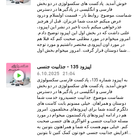
دهد· ریشه های کینک های جنسی در
خوش آمدید. پادکست های سکسولوژی در دو بخش
افراد· تفاوت میان فتیش و کینک در
فارسی و انگلیسی در پادگیر ها در دسترس
چیست· لزوم داشتن رضایت مشتاقانه از پارتنر
شماست.موضوع: روابط باز – قسمت اولسلام و درود
برای انجام کینک و رفتار های جنسیدرباره دکتر نازنین
عرض میکنم خدمت شما عزیزان. قبل از هرچیز
معالیدکتر نازنین معالی، روانشناس بالینی و
عذرخواهی میکنم بابت تاخیر در نشر این اپیزود،
پژوهشگر روابط جنسی، دارای بورد فوق تخصصی در
علتی داشت که در بخش اول این اپیزود توضیح دادم.
بیمارستان کایزر هستند. هم اکنون مطب ایشان در
امروز میخوام در مورد مطلبی صحبت کنم که قبلا هم
شهر لس آنجلس به صورت ویدیو تراپی، پذیرای
در مورد اون اپیزودی مختصر داشتیم و مورد توجه
درمان مدد جویان می باشد. دکتر معالی با مطالعات و
شما دوستان قرار گرفت. امروز میخوام بخش اول
تحقیقاتی گسترده در زمینه های گوناگون روانشناسی،
اپیزود سریالی در مورد روابط باز رو با شما عزیزان
فرهنگی و ساختارهای اجتماعی، مشتاقانه در پی نشر
به اشتراک بذارم. از مهمترین موارد این قسمت می
اپیزود 135 - جذابیت جنسی
تجربیات و دانسته های خود از طریق رسانه های
شود به موارد زیر اشاره کرد:· انواع روابط باز چه
21:04
اجتماعی برای عموم مخاطبین فارسی زبان
6.10.2025
تعریف و چه محدودیتی دارد· این گونه روابط
هستند.اسپانسر
برای چه افرادی خوب و برای چه افرادی نا مناسب
به اپیزود شماره 135، پادکست فارسی سکسولوژی
پادکست:https://www.promescent.com/?
است· تفاوت روابط باز نوین با چند همسری در
خوش آمدید. پادکست های سکسولوژی در دو بخش
utm_campaign=sex15_promo&utm_medium=p
سنت اسلام چیست؟· بررسی احساسات مثبت و
فارسی و انگلیسی در پادگیر ها در دسترس
odcast Go HERE to save 15% off your first
منفی زوجین در روابط باز· بررسی تجربیات
شماست.موضوع: جذابیت جنسیدرود خدمت شما
order. سایت انگلیسی پادکست
افرادی که در این گونه روابط بوده انددرباره دکتر
دوستان و همراهان. خیلی ممنونم بابت کامنت های
سکسولوژی:http://www.sexologypodcast.comچ
نازنین معالیدکتر نازنین معالی، روانشناس بالینی و
دلگرم کننده شما برای اپیزودهای مختلفمون. امروز
ک لیست رایگانِ 75 روش برای گرم کردن رابطه
پژوهشگر روابط جنسی، دارای بورد فوق تخصصی در
هم در ادامه اپیزودهای پادکستمون میخوام در مورد
زناشویی:https://zaya.io/z0dvyچک لیست رایگانِ
بیمارستان کایزر هستند. هم اکنون مطب ایشان در
مسله جذابیت جنسی و اغواگری های جنسی صحبت
راهنمایی هایی برای نعوظ
شهر لس آنجلس به صورت ویدیو تراپی، پذیرای
کنم. خیلی مهم هست که شما و همراهتون بتونین به
همیشگی:https://zaya.io/jmdgqما را در صفحات
درمان مدد جویان می باشد. دکتر معالی با مطالعات و
افزایش جذابیت جنسی خودتون کمک کنین تا بتونین