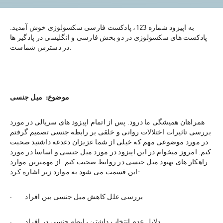
به اپیزود شماره 123، پادکست فارسی سکسولوژی خوش آمدید. 
پادکست های سکسولوژی در دو بخش فارسی و انگلیسی در پادگیر ها 
در دسترس شماست.
موضوع:  میل جنسی
همراهان همیشگی ما درود. پس از اتمام اپیزود های سریالی در مورد 
بررسی تاثیرات اختلالات روانی و خلقی بر رابطه جنسی تصمیم گرفتم 
در مورد موضوعی مهم که خیلی از شما عزیزان دغدغه داشتید صحبت 
کنم. امروز میخوام در این اپیزود در مورد میل جنسی و اساسا در مورد 
راهکار های بهبود میل جنسی در روابط صحبت کنم. از مهمترین موارد 
این قسمت می شود به موارد زیر اشاره کرد:
·        بررسی علل کاهش میل جنسی بین افراد
·        دلایل عدم انتخاب داشتن رابطه جنسی در افراد