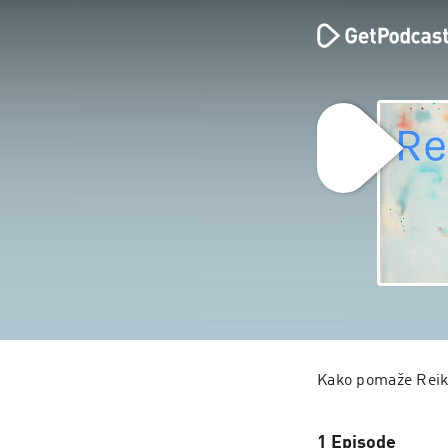
Kako pomaže Reik
1 Episode