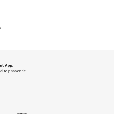
u.
st App.
halte passende