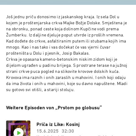
Još jednu priču donosimo iz jaskanskog kraja. Iz sela Dol u 
kojem je proštenjarska crkva Majke Božje Dolske. Smještena je 
na obronku, ponad ceste koja dolinom Kupčine vodi prema 
Žumberku. Iz daljine djeluje poput utvrde iz prošlih vremena. 
Kad dođete do crkve, asfaltiranim putem ili stubama kojih ima 
mnogo. Kao i nas tako i vas dočekat će vas vjerni čuvar 
prošteništa u Dolu i pjesnik, Josip Bakalas.  

Crkva je opasana kameno-betonskim niskim zidom koji je 
dijelom ugrađen u padinu brijega. S prostrane terase na južnoj 
strani crkve puca pogled na slikovite krovove dolskih kuća. 
Krovova ima raznih i onih zaraslih u mahovini. I onih koji odaju 
da ima života i onih u mahovini, koje su davno napuštene. Mladi 
su gotovo svi otišli, a stariji stoluju.  
Weitere Episoden von „Prstom po globusu“
Priča iz Like: Kosinj
15.6.2025
32:30