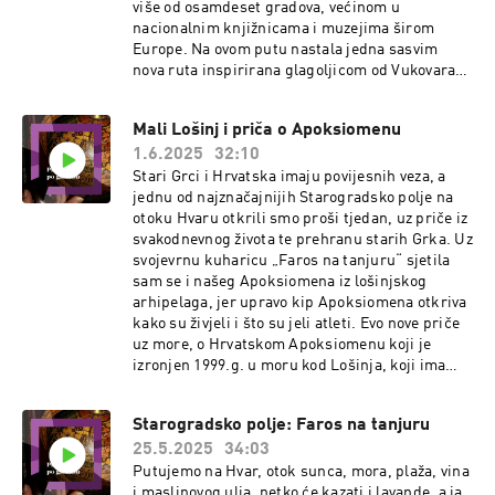
više od osamdeset gradova, većinom u
nacionalnim knjižnicama i muzejima širom
Europe. Na ovom putu nastala jedna sasvim
nova ruta inspirirana glagoljicom od Vukovara
preko Slavonije, Like do otoka Krka, te dalje
Istrom, dalmacijom do SAD, Norveške.... Ako se
Mali Lošinj i priča o Apoksiomenu
odlučite za takav poduhvat nema bojazni.U našoj
1.6.2025
32:10
zemlji odavno turistički vodiči nude
specijalizirane ture po glagoljaškim temama.
Stari Grci i Hrvatska imaju povijesnih veza, a
Moj suhodač Darko Žubrinić doktor znanosti s
jednu od najznačajnijih Starogradsko polje na
područja matematike i predsjednik Društva
otoku Hvaru otkrili smo proši tjedan, uz priče iz
prijatelja glagoljice koji svojim entuzijazmom
svakodnevnog života te prehranu starih Grka. Uz
promiče glagoljicu kao temelje nacionalne i
svojevrnu kuharicu „Faros na tanjuru“ sjetila
međunarodne kulturne baštine u Hrvatskoj i
sam se i našeg Apoksiomena iz lošinjskog
svijetu.
arhipelaga, jer upravo kip Apoksiomena otkriva
kako su živjeli i što su jeli atleti. Evo nove priče
uz more, o Hrvatskom Apoksiomenu koji je
izronjen 1999.g. u moru kod Lošinja, koji ima
svoj Muzej na Rivi od 2016.godine i koji je
najljepši od svih na svijetu, potvrdili su mnogi.
Starogradsko polje: Faros na tanjuru
Vesnina suhodačica na ovom putu je dr.sc.
25.5.2025
34:03
Kristina Džin, arheologinja i povjesničarka.
Putujemo na Hvar, otok sunca, mora, plaža, vina
i maslinovog ulja, netko će kazati i lavande, a ja