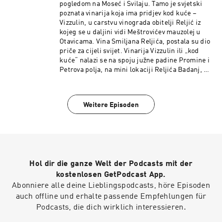
godine nalazi franjevački samostan Majke od
pogledom na Moseć i Svilaju. Tamo je svjetski
Milosti i crkva Gospe Visovačke.
poznata vinarija koja ima pridjev kod kuće –
Vizzulin, u carstvu vinograda obitelji Reljić iz
kojeg se u daljini vidi Meštrovićev mauzolej u
Otavicama. Vina Smiljana Reljića, postala su dio
priče za cijeli svijet. Vinarija Vizzulin ili „kod
kuće“ nalazi se na spoju južne padine Promine i
Petrova polja, na mini lokaciji Reljića Badanj, u
kojem se nalazi najstarija crkva u drniškom
kraju.
Weitere Episoden
Hol dir die ganze Welt der Podcasts mit der
kostenlosen GetPodcast App.
Abonniere alle deine Lieblingspodcasts, höre Episoden
auch offline und erhalte passende Empfehlungen für
Podcasts, die dich wirklich interessieren.