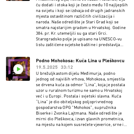
ću dodati i otoka koji je često među 10 najljepših
na svijetu i koji se izdvaja od drugih jadranskih
mjesta ostavštinom različitih civilizacija i
naroda. Naše odredište je Stari Grad koji se
smatra najstarijim gradom u Hrvatskoj. Godine
384. pr. Kr. utemeljili su ga stari Grci.
Starogradsko polje je upisano na UNESCO-vu
listu zaštićene svjetske baštine i predstavlja
poseban je kulturni krajolik koji se oblikovao
tijekom 2400 godina. Hvarska priča ili kako bi
Podno Mohokosa: Kuća Lina u Pleškovcu
rekli Hvarani u svom dijalektu Forska, jer njima
19.5.2025
33:12
je Hvar – For, nastala je s jednom kuharicom
„Faros na tanjuru“ u ruci, autorice dr.sc. Ivane
U brežuljkastom dijelu Međimurja, podno
Ožanić Roguljić „Faros na tanjuru“. Nije to
jednog od najviših vrhova, Mohokosa, smjestila
obična kuharica a nije ni dostupna široj javnosti
se drvena kuća za odmor “Lina”, koja je postala
sa svim objavljenim receptima, pa sam malo i
uzor u ruralnom turizmu ne samo u Hrvatskoj
počašćena što u ruci imam umjesto bilo koje
već i u Europi. Postala i svjetski slavna. Kuća
karte, vodiča ili prospekta publikaciju koja nam
“Lina” je dio obiteljskog poljoprivrednog
približava antičko kulinarsko naslijeđe otoka
gospodarstva OPG "Mohokos", supružnika
Hvara zahvaljujući višegodišnjem istraživanju i
Biserke i Zvonka Lajtmana. Naše odredište je
obradi nađenoga, dr. sc. Ivana Ožanić Roguljić,
mirni dio Pleškovca, izvan glavnih prometnica,
arheologinje s Instituta za arheologiju te dr. sc.
na mjestu na kojem susrećete vjeverice, srne i
Jelene Jovanović iz Arheološkog muzeja u Splitu
čujete samo pjev ptica. Uz EU Eco label