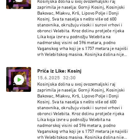
Kosinjska dolina u svoj ovozemaljski raj
zaprimila je naselja: Gornji Kosinj, Kosinjski
Bakovac, Mlakvu, Krš, Lipovo Polje i Donji
Kosinj. Sva ta naselja s nešto više od 600
stanovnika, okružuju visoki i surovi vrhovi i
obronci Velebita. Kroz dolinu protječe rijeka
Lika koja izvre u podnožju Velebita na
nadmorskoj visini od 596 metara, podno
Vaganskog vrha koji je s 1757 metara je najviši
vrh Velebitskog masiva. Kosinjka dolina nije
samo jedna od najljepših dolina u Hrvatskoj, već
je i vrlo znamenita, jer tu dom prve glagoljaške
Priča iz Like: Kosinj
tiskare u Hrvata krajem 15. stoljeća i rodno
15.6.2025
32:30
mjesto tiskara pavlina Ambroza Kacitića. Moj
suhodač Zagrepčanin, u srcu Kosinjanin dr.
Kosinjska dolina u svoj ovozemaljski raj
znanosti s područja povijesti i magistar
zaprimila je naselja: Gornji Kosinj, Kosinjski
informacijskih znanosti Ivan Mance.
Bakovac, Mlakvu, Krš, Lipovo Polje i Donji
Kosinj. Sva ta naselja s nešto više od 600
stanovnika, okružuju visoki i surovi vrhovi i
obronci Velebita. Kroz dolinu protječe rijeka
Lika koja izvre u podnožju Velebita na
nadmorskoj visini od 596 metara, podno
Vaganskog vrha koji je s 1757 metara je najviši
vrh Velebitskog masiva. Kosinjka dolina nije