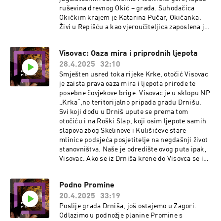
dugo živo u Rimu, kao student je bio i turistički
ruševina drevnog Okić – grada. Suhodačica
vodič. Poznaje taj grad bolje nego Zagreb. Sve u
Okićkim krajem je Katarina Pučar, Okićanka.
svemu s njim upoznajte i dodatno taj grad. U
Živi u Repišću a kao vjeroučiteljica zaposlena je
konačnici znamo, nije sve zapisano, niti možete
u Jastrebarskom. Spisateljica je i aktivna
sve čuti od turističkih vodiča.
planinarka, te dopredsjednica udruge
Visovac: Oaza mira i priprodnih ljepota
Ekosspiritus iz Samobora.
28.4.2025
32:10
Smješten usred toka rijeke Krke, otočić Visovac
je zaista prava oaza mira i ljepota prirode te
posebne čovjekove brige. Visovac je u sklopu NP
„Krka“,no teritorijalno pripada gradu Drnišu.
Svi koji dođu u Drniš upute se prema tom
otočiću i na Roški Slap, koji osim ljepote samih
slapova zbog Skelinove i Kulišićeve stare
mlinice podsjeća posjetitelje na negdašnji život
stanovništva. Naše je odredište ovog puta ipak,
Visovac. Ako se iz Drniša krene do Visovca se iz
Drniša stiže se za 15-tak minuta vožnje autom te
još desetak minuta izletničkim brodom NP
Podno Promine
Krka. Vožnja brodom je u takvim čarolijama
20.4.2025
33:19
prirode, da minute ni ne brojite. Otok Visovac
spada u najvažnije prirodne i kulturne
Poslije grada Drniša, još ostajemo u Zagori.
vrijednosti Hrvatske. Na njemu se od 1445.
Odlazimo u podnožje planine Promine s