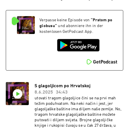
samo jedna od najljepših dolina u Hrvatskoj, već
je i vrlo znamenita, jer tu dom prve glagoljaške
tiskare u Hrvata krajem 15. stoljeća i rodno
Verpasse keine Episode von
“
Prstom po
mjesto tiskara pavlina Ambroza Kacitića. Moj
suhodač Zagrepčanin, u srcu Kosinjanin dr.
globusu
”
und abonniere ihn in der
znanosti s područja povijesti i magistar
kostenlosen GetPodcast App.
informacijskih znanosti Ivan Mance.
S glagoljicom po Hrvatskoj
8.6.2025
34:43
utovati tragom glagoljice čini se na prvi mah
težim poduhvatom. Na neki način i jest, jer
glagoljaške baštine ima diljem naše zemlje. No,
tragom hrvatske glagoljaške baštine možete
putovati i diljem svijeta. Brojne glagoljičke
knjige i rukopisi čuvaju se u čak 27 država, u