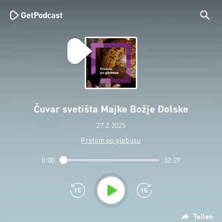
Čuvar svetišta Majke Božje Dolske
27.2.2025
Prstom po globusu
0:00
32:29
Teilen