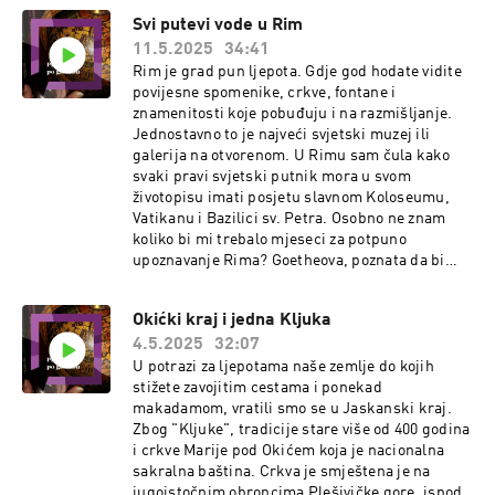
i mr. sc. Vinka Tarbuškovića, ravnatelja Javne
certifikat, na zidovima kuće vidi se mnogo
Svi putevi vode u Rim
ustanove Agencija za upravljanje Starogradskim
potvrda njihova rada. Dobitnici su Zlatne ngrade
poljem.
11.5.2025
34:41
„ Suncokret ruralnog turizma Hrvatske“, te
Certifikata „Good Travel“. Ekoruralna kuća za
Rim je grad pun ljepota. Gdje god hodate vidite
odmor ‘Lina‘ prva je u Hrvatskoj vlasnik ovog
povijesne spomenike, crkve, fontane i
prestižnog svjetskog certifikata. Ušli su i u
znamenitosti koje pobuđuju i na razmišljanje.
projekt AoE ( Amazon of Europe ) koji nije samo
Jednostavno to je najveći svjetski muzej ili
bilo koji ekosustav. To je prvi UNESCO-ov
galerija na otvorenom. U Rimu sam čula kako
rezervat biosfere koji obuhvaća pet zemalja,
svaki pravi svjetski putnik mora u svom
poznat kao Transboundary Biosphere Reserve
životopisu imati posjetu slavnom Koloseumu,
Mura-Drava-Dunav.
Vatikanu i Bazilici sv. Petra. Osobno ne znam
koliko bi mi trebalo mjeseci za potpuno
upoznavanje Rima? Goetheova, poznata da bi
trebala najmanje dva života, čini se da i danas
drži vodu. Legenda kaže da su Rim 21. travnja
Okićki kraj i jedna Kljuka
753. godine pr. Kr. osnovala braća Romul i Rem
4.5.2025
32:07
koje je, bačene u košari niz rijeku Tiber,
pronašla i odgojila vučica. Upravo je zato
U potrazi za ljepotama naše zemlje do kojih
brončani spomenik vučice koja hrani blizance i
stižete zavojitim cestama i ponekad
dan danas najpoznatiji simbol grada Rima. No,
makadamom, vratili smo se u Jaskanski kraj.
753.godina pr. Kr. je rođendan toga grada ali on
Zbog "Kljuke", tradicije stare više od 400 godina
je još stariji, kako kaže moj suhodač negdašnji
i crkve Marije pod Okićem koja je nacionalna
kolega novinar, urednik i komentator HTV,
sakralna baština. Crkva je smještena je na
isusovac Antun Trstenjak, pater Tonči. On je
jugoistočnim obroncima Plešivičke gore, ispod