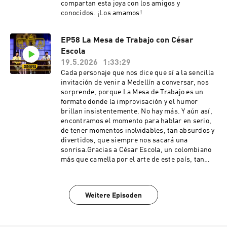
compartan esta joya con los amigos y
conocidos. ¡Los amamos!
EP58 La Mesa de Trabajo con César
Escola
19.5.2026
1:33:29
Cada personaje que nos dice que sí a la sencilla
invitación de venir a Medellín a conversar, nos
sorprende, porque La Mesa de Trabajo es un
formato donde la improvisación y el humor
brillan insistentemente. No hay más. Y aún así,
encontramos el momento para hablar en serio,
de tener momentos inolvidables, tan absurdos y
divertidos, que siempre nos sacará una
sonrisa.Gracias a César Escola, un colombiano
más que camella por el arte de este país, tan
necesitado de música y entretenimiento. A
todos los que en estos 10 años nos han visto,
apoyado y reído de nuestras bobadas, les
Weitere Episoden
agradecemos inmensamente. ¡Los queremos!