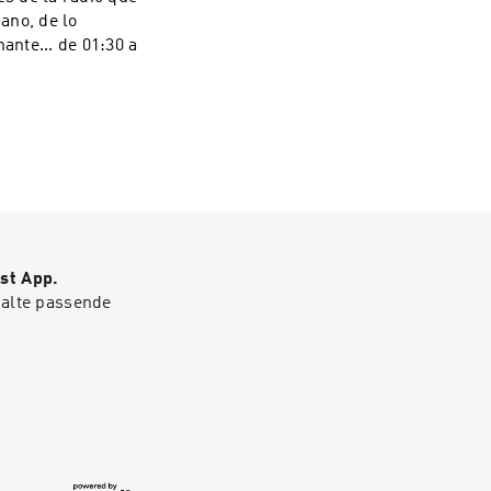
iano, de lo
ante... de 01:30 a
st App.
halte passende