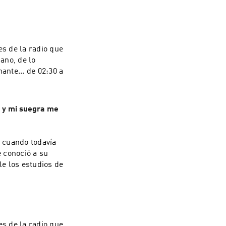
s de la radio que
iano, de lo
ante... de 02:30 a
a y mi suegra me
 cuando todavía
 conoció a su
e los estudios de
s de la radio que