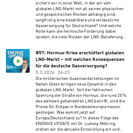
vor grundlegenden Entscheidungen steht. • Wie
sichern wir in einer Welt, in der wir vom
industrielle Transformation wirtschaftlich
realistisch ist eine Transformation ohne
globalen LNG-Markt mit all seinen physischen
tragfähig zu gestalten.
strategischen Blick auf Erdgas? • Warum fällt
und geopolitischen Risiken abhängig sind,
es Politik, Medien und Gesellschaft trotz der
langfristig eine bezahlbare und verlässliche
kritischen Situation der deutschen
Gasversorgung für Deutschland? Und welche
Volkswirtschaft so unglaublich schwer, eine
Rolle kann die heimische Förderung dabei
ernsthafte inhaltliche Debatte zu den offenen
spielen, die viele Risiken der LNG-Belieferung
Fragen bei der Versorgung mit konventionellen
vermeidet? Im ENERGIE UPDATE mit Dr. Ludwig
Energieträgern zu führen? Außerdem geht es
Möhring diskutieren wir, warum es sinnvoll ist,
um die Frage, ob und warum zugespitzte
#57: Hormus-Krise erschüttert globalen
eine Schiefergasförderung in Deutschland als
Narrative zunehmend von den eigentlichen
LNG-Markt – mit welchen Konsequenzen
Option wieder auf die energiepolitische Agenda
Herausforderungen der Energieversorgung
zu setzen und Raum zu schaffen für eine
für die deutsche Gasversorgung?
ablenken, welche Rolle Energiepreise für die
ergebnisoffene Diskussion, die eine informierte
5.3.2026
26:23
wirtschaftliche Stärke Deutschlands spielen
Entscheidung ermöglicht. Dazu gehört der
Die militärischen Auseinandersetzungen im
und warum wichtige Debatten oft nicht mehr
Nutzen für Deutschland genauso wie die
Nahen Osten bringen neue Dynamik in den
ergebnisoffen geführt werden. Eine Folge über
Potenziale und die Anforderungen, die an eine
globalen LNG-Markt. Seit der faktischen
Debattenkultur in der Energiepolitik und
umweltverträgliche Produktion zu stellen sind.
Sperrung der Straße von Hormus, die rund 20 %
darüber, warum ein offener Diskurs gerade jetzt
Wir sprechen auch darüber, warum eine
des weltweit gehandelten LNG betrifft, sind die
wichtiger denn je wäre.
Schiefergasförderung in Deutschland seit rund
Preise für Erdgas in Nordwesteuropa massiv
zehn Jahren keine Sachfrage, sondern geradezu
gestiegen. Was kommt jetzt auf
eine Frage der Haltung ist, die in der
Europa/Deutschland zu? In dieser Folge des
Konsequenz einer sachlichen Diskussion kaum
ENERGIE UPDATE mit Dr. Ludwig Möhring
mehr zugänglich ist. Ganz viele Facetten, bei
ordnen wir die aktuelle Entwicklung ein und