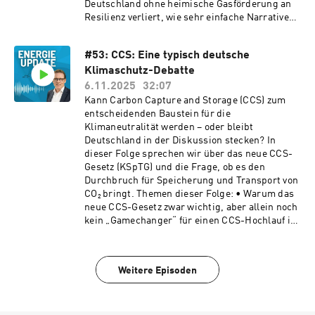
Deutschland ohne heimische Gasförderung an
zum entscheidenden Jahr für die
Resilienz verliert, wie sehr einfache Narrative
Glaubwürdigkeit und Handlungsfähigkeit der
wie „fossil böse, erneuerbar gut” politische
Energiepolitik wird. Ein pointierter Ausblick
Entscheidungen verzerren und warum solche
auf ein Jahr, in dem ein „Weiter so“ keine Option
#53: CCS: Eine typisch deutsche
Verkürzungen die Transformation eher
mehr ist – und in dem politischer Mut darüber
Klimaschutz-Debatte
behindern als voranbringen. Ein weiterer
entscheidet, ob Deutschland seine Rolle als
Schwerpunkt der Episode ist der aktuelle
6.11.2025
32:07
gestaltende Kraft für Energiewende und
Gesetzentwurf der Bundesregierung zum Verbot
Kann Carbon Capture and Storage (CCS) zum
Transformation bewahren kann.
der Öl- und Gasförderung in
entscheidenden Baustein für die
Meeresschutzgebieten. Wir erklären, welche
Klimaneutralität werden – oder bleibt
strengen EU-Naturschutzregeln bereits heute
Deutschland in der Diskussion stecken? In
gelten und weshalb ein solches Verbot nicht
dieser Folge sprechen wir über das neue CCS-
erforderlich und rechtlich angreifbar ist, kurz
Gesetz (KSpTG) und die Frage, ob es den
es handelt sich um reine Symbolpolitik. All das
Durchbruch für Speicherung und Transport von
im neuen ENERGIE UPDATE mit Dr. Ludwig
CO₂ bringt. Themen dieser Folge: • Warum das
Möhring – kompakt, einordnend und mit Blick
neue CCS-Gesetz zwar wichtig, aber allein noch
auf das, was energiepolitisch wirklich zählt.
kein „Gamechanger“ für einen CCS-Hochlauf ist
• Was wir von unseren Nachbarländern lernen
können • Wirtschaftlichkeit,
Fördermechanismen und der Blick auf
Weitere Episoden
Klimaschutzverträge • Das Spannungsfeld
zwischen Wasserstoff und CCS – Konkurrenz
(„Kannibalisierung“) oder komplementär? •
Warum in Deutschland die Politik weiterhin mit