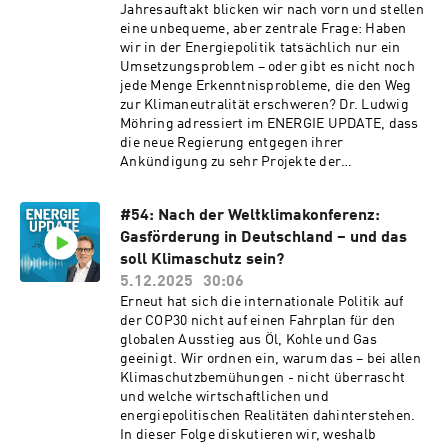
Erneuerbare Energien nach und nach ersetzt
Jahresauftakt blicken wir nach vorn und stellen
Borkum: Warum die Zustimmung zum deutsch-
wird. Wo ist die Gasversorgungsstrategie, die
eine unbequeme, aber zentrale Frage: Haben
niederländischen Unitarisierungsabkommen
die deutschen Verbraucher sicher und
wir in der Energiepolitik tatsächlich nur ein
politisch umkämpft ist – ist da auch ein
bezahlbar mit Erdgas versorgt, solange wir es
Umsetzungsproblem – oder gibt es nicht noch
Zusammenhang mit einem Verbot von
noch benötigen? Obwohl Resilienz so ein großes
jede Menge Erkenntnisprobleme, die den Weg
Neubohrungen in Meeresschutzgebieten?
Thema ist, wird es bei der Gasversorgung
zur Klimaneutralität erschweren? Dr. Ludwig
politisch nur ungern angefasst, ist ja auch kein
Möhring adressiert im ENERGIE UPDATE, dass
„Gewinnerthema“. Die Diskussion ist nicht auf
die neue Regierung entgegen ihrer
Basis von „Haltung“ zu führen, sondern unter
Ankündigung zu sehr Projekte der
Berücksichtigung von harten Fakten, denen die
Ampelregierung umsetzt und damit den Erfolg
deutsche Volkswirtschaft ausgesetzt ist – so
der Energiewende und der Transformation
unbequem das für viele sein mag.
#54: Nach der Weltklimakonferenz:
infrage stellt. Dieses Vorgehen kann sich
Gasförderung in Deutschland – und das
Deutschland nicht mehr erlauben, wenn der
industrielle Kern erhalten bleiben soll. In dieser
soll Klimaschutz sein?
Folge beleuchten wir unter anderem: • Warum
5.12.2025
30:06
die These „kein Erkenntnisproblem, nur ein
Erneut hat sich die internationale Politik auf
Umsetzungsproblem“ oft ein irreführendes
der COP30 nicht auf einen Fahrplan für den
Narrativ ist. • Weshalb Technologieoffenheit
globalen Ausstieg aus Öl, Kohle und Gas
und konsequente Kostenorientierung zentrale
geeinigt. Wir ordnen ein, warum das – bei allen
Voraussetzungen für eine erfolgreiche
Klimaschutzbemühungen - nicht überrascht
Transformation sind. • Welche Rolle
und welche wirtschaftlichen und
Gaskraftwerke, Wasserstoff und CCS realistisch
energiepolitischen Realitäten dahinterstehen.
spielen müssen. • Warum auch heimisches
In dieser Folge diskutieren wir, weshalb
Erdgas wieder in den Fokus gehört. • Dass 2026