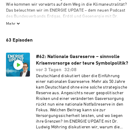
Wie kommen wir vorwärts auf dem Weg in die Klimaneutralität? 
Das beleuchten wir im ENERGIE UPDATE – dem neuen Podcast 
des Bundesverbands Erdgas, Erdöl und Geoenergie mit Dr. 
Ludwig Möhring. Er begleitet die Energiewende seit vielen 
Mehr
Jahren als Experte in verschiedenen Führungsrollen. 
Ganzheitliche Lösungen, die erneuerbare und konventionelle 
63 Episoden
Energieträger nicht als Gegensatzpaare begreifen, vermisst er 
von Anfang an. Denn Klimaschutz ist kein Wunschkonzert und 
„raus aus fossil“ beschreibt noch lange nicht den Weg einer 
#62: Nationale Gasreserve – sinnvolle
erfolgreichen Transformation. Darüber werden wir reden im 
Krisenvorsorge oder teure Symbolpolitik?
ENERGIE UPDATE mit Dr. Ludwig Möhring. An jedem ersten 
vor 3 Tagen
32:08
Donnerstag im Monat. Überall, wo es Podcast gibt.
Deutschland diskutiert über die Einführung
einer nationalen Gasreserve. Mehr als 50 Jahre
kam Deutschland ohne eine solche strategische
Reserve aus. Angesichts neuer geopolitischer
Risiken und einer veränderten Gasversorgung
rückt nun eine nationale Notfallreserve in den
Fokus. Welchen Beitrag kann sie zur
Versorgungssicherheit leisten, und wo liegen
ihre Grenzen? Im ENERGIE UPDATE mit Dr.
Ludwig Möhring diskutieren wir, warum die
Bundesregierung über eine nationale