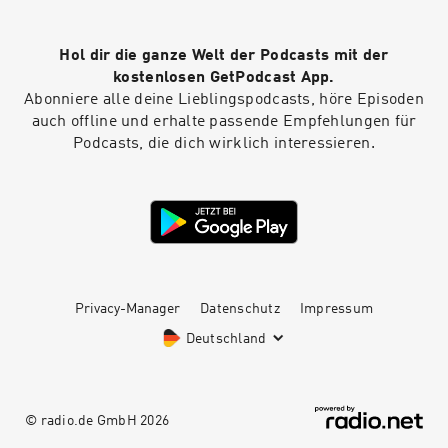
Carbon Management fremdelt – und was jetzt
passieren müsste, damit CCS sein Potenzial zur
Hol dir die ganze Welt der Podcasts mit der
Klimaschutz ausschöpfen kann. Eine
unbequeme Bestandsaufnahme über Chancen,
kostenlosen GetPodcast App.
Hemmnisse und politische Realitäten – im
Abonniere alle deine Lieblingspodcasts, höre Episoden
neuen ENERGIE UPDATE mit Dr. Ludwig
auch offline und erhalte passende Empfehlungen für
Möhring.
Podcasts, die dich wirklich interessieren.
Privacy-Manager
Datenschutz
Impressum
Deutschland
© radio.de GmbH
2026