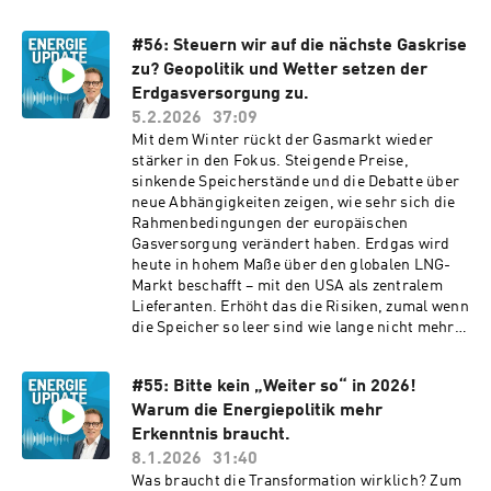
denen es darum geht, idealerweise immer die
diskutieren die strategischen Fragen der
Fakten im Blick zu behalten.
deutschen Gasversorgung, insbesondere
#56: Steuern wir auf die nächste Gaskrise
warum endlich eine strategisch ausgerichtete
zu? Geopolitik und Wetter setzen der
Gasversorgung für Deutschland verfolgt werden
muss. Themen der Episode: • Die Straße von
Erdgasversorgung zu.
Hormus als Spielball von Geopolitik: Welche
5.2.2026
37:09
Rolle spielt die Meerenge für den globalen LNG-
Mit dem Winter rückt der Gasmarkt wieder
Handel – und warum reagieren die Märkte auch
stärker in den Fokus. Steigende Preise,
in Europa so sensibel? • Preissignale im
sinkende Speicherstände und die Debatte über
Gasmarkt: Wer spürt die aktuellen
neue Abhängigkeiten zeigen, wie sehr sich die
Preisbewegungen – und warum sind Haushalte
Rahmenbedingungen der europäischen
kurzfristig kaum betroffen? • Leere
Gasversorgung verändert haben. Erdgas wird
Gasspeicher in Europa: Welche
heute in hohem Maße über den globalen LNG-
Herausforderungen entstehen für die
Markt beschafft – mit den USA als zentralem
Speicherbefüllung im Sommer und was die
Lieferanten. Erhöht das die Risiken, zumal wenn
Regierung jetzt bedenken sollte? •
die Speicher so leer sind wie lange nicht mehr?
Versorgungsstrategie für Deutschland: Warum
Im ENERGIE UPDATE mit Dr. Ludwig Möhring
sind Diversifikation, langfristige LNG-Verträge
diskutieren wir, was diese Entwicklung für
und heimische Gasförderung für die Resilienz
#55: Bitte kein „Weiter so“ in 2026!
Versorgungssicherheit, Preise und politische
der Energieversorgung unabdingbar? • Neue
Warum die Energiepolitik mehr
Handlungsfähigkeit bedeutet. Dazu gehört
energiepolitische Töne aus Berlin: Warum die
auch, ob wir zu abhängig von US-LNG werden.
Erkenntnis braucht.
Wirtschaftsministerin mehr heimische
Erdgas bleibt in der Übergangsphase ein
8.1.2026
31:40
Gasförderung ins Spiel bringt – und welche
zentraler Energieträger, auch wenn er durch
Was braucht die Transformation wirklich? Zum
Debatten das auslöst. • Gasförderung vor