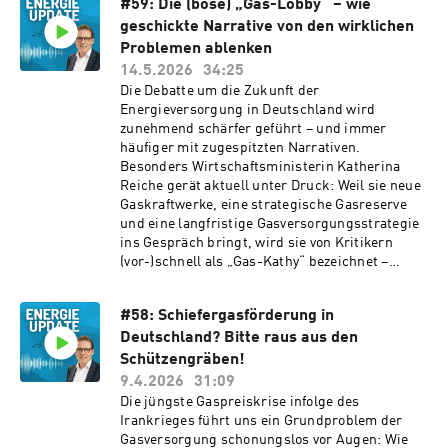
internationaler Kollaboration.
#59: Die (böse) „Gas-Lobby“ – wie
wir, warum CCS als wichtiger Baustein für die
geschickte Narrative von den wirklichen
Dekarbonisierung energieintensiver Industrien
gilt, weshalb erste Projekte in Europa bereits
Problemen ablenken
Realität werden und warum Deutschland trotz
14.5.2026
34:25
neuer gesetzlicher Grundlagen noch vor großen
Die Debatte um die Zukunft der
Herausforderungen steht. Außerdem stellt sich
Energieversorgung in Deutschland wird
die Frage, warum der Erfolg von CCS nicht
zunehmend schärfer geführt – und immer
allein vom technisch erfolgreichen Einsatz der
häufiger mit zugespitzten Narrativen.
Technologie abhängt, sondern vor allem von den
Besonders Wirtschaftsministerin Katherina
wirtschaftlichen Rahmenbedingungen, die
Reiche gerät aktuell unter Druck: Weil sie neue
darüber entscheiden, ob CCS einen Beitrag zur
Gaskraftwerke, eine strategische Gasreserve
Wettbewerbsfähigkeit des Industriestandorts
und eine langfristige Gasversorgungsstrategie
Deutschland leisten kann. Wir sprechen
ins Gespräch bringt, wird sie von Kritikern
darüber, welche Rolle CO₂-Preise, der CO₂-
(vor-)schnell als „Gas-Kathy“ bezeichnet –
Grenzausgleich CBAM und Klimaschutzverträge
verbunden mit dem Vorwurf, sie bediene die
(CCfD) spielen, wie sich die Transformation der
Interessen der „Gas-Lobby“. Trägt das zur
Industrie wirtschaftlich tragfähig gestalten
#58: Schiefergasförderung in
erforderlichen inhaltlichen Debatte bei, oder ist
lässt und wo sich Risiken auftun. Und wir
Deutschland? Bitte raus aus den
es nicht doch in erster Linie ein auf Emotion
diskutieren, warum die Frage einer CO₂-
ausgelegtes Ablenkungsmanöver? Im ENERGIE
Schützengräben!
Speicherung an Land („Onshore-CCS“) neue
UPDATE mit Dr. Ludwig Möhring diskutieren
9.4.2026
31:09
Dynamik bekommt: die grün-schwarze
wir, warum die Bundesregierung mit der Frage
Die jüngste Gaspreiskrise infolge des
Regierung in Baden-Württemberg gibt hier den
nach Versorgungssicherheit, bezahlbarer
Irankrieges führt uns ein Grundproblem der
„early mover“. Eine Folge über Klimaschutz,
Energie und industrieller Wettbewerbsfähigkeit
Gasversorgung schonungslos vor Augen: Wie
Kosteneffizienz und das absolute Muss,