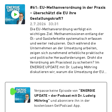
Gasreserve nachdenkt, weshalb diese
#61: EU-Methanverordnung in der Praxis
Diskussion nicht mit der Frage zu geringer
– überschätzt die EU ihre
Füllstände der Gasspeicher verwechselt werden
darf und welche Lehren aus den Energiekrisen
Gestaltungskraft?
der vergangenen Jahre gezogen werden
2.7.2026
33:31
müssen. Außerdem sprechen wir darüber, wie
Die EU-Methanverordnung verfolgt ein
groß eine nationale Gasreserve sein sollte, wer
wichtiges Ziel: Methanemissionen entlang der
die Kosten tragen sollte und wo die Grenzen
Öl- und Gaslieferkette systematisch erfassen
staatlicher Vorsorge liegen. Wir diskutieren,
und weiter reduzieren. Doch während die
welche Rolle Marktmechanismen künftig bei
Unternehmen an der Umsetzung arbeiten,
der Speicherbefüllung spielen sollten und
zeigen sich zunehmend erhebliche praktische
warum eine resiliente Gasversorgung mehr
und politische Herausforderungen. Droht die
braucht als eine strategische Reserve – nämlich
Verordnung am Praxistest zu scheitern? Im
eine langfristige Gasversorgungsstrategie,
ENERGIE UPDATE mit Dr. Ludwig Möhring
sichere Importstrukturen und eine ehrliche
diskutieren wir, warum die Umsetzung der EU-
Debatte über die Rolle der heimischen
Methanverordnung derzeit an vielen Stellen ins
Erdgasförderung. Eine Folge über
Stocken gerät, welche praktischen Hürden
Versorgungssicherheit, Resilienz und die
Unternehmen und Behörden bewältigen
Frage, wie Deutschland seine Gasversorgung
Verpasse keine Episode von
“
ENERGIE
müssen und weshalb jetzt nachgebessert
krisenfest aufstellen kann.
werden muss. Wir sprechen darüber, welche
UPDATE – der Podcast mit Dr. Ludwig
Anforderungen sich in der Praxis als bislang
Möhring
”
und abonniere ihn in der
schwer umsetzbar erweisen, warum
kostenlosen GetPodcast App.
Rechtsunsicherheit und fehlende