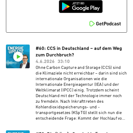
Zuständigkeiten die Einführung erschweren
und warum die erwartbare Kritik der Deutschen
Umwelthilfe (DUH) an der bisherigen
Umsetzung die Fakten nicht zutreffend
abbildet. Außerdem werfen wir einen Blick auf
die internationale Dimension der Verordnung:
Ab 2027 sollen auch Erdgasimporte die
europäischen Methanstandards erfüllen. Doch
wichtige LNG-Lieferländer stellen sich gegen
#60: CCS in Deutschland – auf dem Weg
die Vorgaben und warnen vor den Folgen für den
zum Durchbruch?
internationalen Gashandel. Wir diskutieren, ob
4.6.2026
33:10
die EU ihre regulatorische Gestaltungskraft
Ohne Carbon Capture and Storage (CCS) sind
gegenüber dem globalen LNG-Markt
die Klimaziele nicht erreichbar – darin sind sich
überschätzt, welche Auswirkungen das auf
internationale Organisationen wie die
Versorgungssicherheit, Energiepreise und die
Internationale Energieagentur (IEA) und der
Wettbewerbsfähigkeit Europas haben könnte
Weltklimarat (IPCC) einig. Trotzdem scheint
und warum Klimaschutz nur dann erfolgreich
Deutschland mit der Technologie immer noch
sein kann, wenn ambitionierte Ziele und
zu fremdeln. Nach Inkrafttreten des
internationale Realitäten zusammenpassen.
Kohlendioxidspeicherungs- und -
Eine Folge über die Balance zwischen
transportgesetzes (KSpTG) stellt sich nun die
wirksamer Regulierung,
entscheidende Frage: Kommt der Hochlauf von
Versorgungssicherheit, geopolitischer Realität
CCS endlich ins Rollen? Was fehlt? Im ENERGIE
und – last not least – die Notwendigkeit von
UPDATE mit Dr. Ludwig Möhring diskutieren