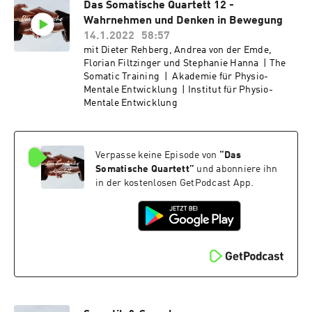
Das Somatische Quartett 12 -
das beforschte Objekt. Daraus ergibt sich, dass
Wahrnehmen und Denken in Bewegung
die Somatik sehr individuell geprägt war und
es wenig Methoden-übergreifenden Diskurs
14.1.2022
58:57
und Theorie gab. Genau das will das
mit Dieter Rehberg, Andrea von der Emde,
SOMATISCHE QUARTETT ändern: Hier gibt es
Florian Filtzinger und Stephanie Hanna | The
Diskurs und Diskussion und nicht nur
Somatic Training | Akademie für Physio-
persönliche Geschichten. Es werden tiefe
Mentale Entwicklung | Institut für Physio-
Gemeinsamkeiten und Grenzen ausgelotet. Es
Mentale Entwicklung
wird eine Sprache gesprochen, die auch Nicht-
Fachleute verstehen. Wiederspruch und
Zustimmung lassen im Wechselspiel neue
Erkenntnisse entstehen.
Verpasse keine Episode von
“
Das
https://www.pme.or.at/
Somatische Quartett
”
und abonniere ihn
https://akademie.pme.or.at
in der kostenlosen GetPodcast App.
https://www.somatic-training.com/