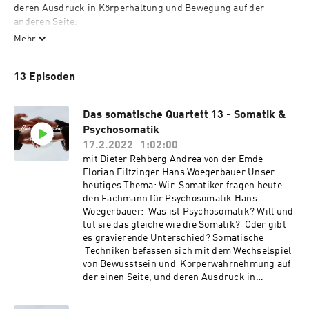
deren Ausdruck in Körperhaltung und Bewegung auf der 
anderen Seite.

Dabei ist man selbst der Forscher und das beforschte Objekt. 
Mehr
Daraus ergibt sich, dass die Somatik sehr individuell geprägt 
war und es wenig Methoden-übergreifenden Diskurs und 
13 Episoden
Theorie gab.

Genau das will das SOMATISCHE QUARTETT ändern:

Hier gibt es Diskurs und Diskussion und nicht nur persönliche 
Das somatische Quartett 13 - Somatik &
Geschichten.

Psychosomatik
Es werden tiefe Gemeinsamkeiten und Grenzen ausgelotet.

17.2.2022
1:02:00
Es wird eine verständliche Sprache gesprochen.
mit Dieter Rehberg Andrea von der Emde
Florian Filtzinger Hans Woegerbauer Unser
heutiges Thema: Wir Somatiker fragen heute
den Fachmann für Psychosomatik Hans
Woegerbauer: Was ist Psychosomatik? Will und
tut sie das gleiche wie die Somatik? Oder gibt
es gravierende Unterschied? Somatische
Techniken befassen sich mit dem Wechselspiel
von Bewusstsein und Körperwahrnehmung auf
der einen Seite, und deren Ausdruck in
Körperhaltung und Bewegung auf der anderen
Seite. Dabei ist man selbst der Forscher und