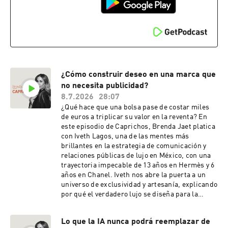
armonizar tu vida de afuera hacia adentro.
¿Cómo construir deseo en una marca que
no necesita publicidad?
8.7.2026
28:07
¿Qué hace que una bolsa pase de costar miles
de euros a triplicar su valor en la reventa? En
este episodio de Caprichos, Brenda Jaet platica
con Iveth Lagos, una de las mentes más
brillantes en la estrategia de comunicación y
relaciones públicas de lujo en México, con una
trayectoria impecable de 13 años en Hermès y 6
años en Chanel. Iveth nos abre la puerta a un
universo de exclusividad y artesanía, explicando
por qué el verdadero lujo se diseña para la
experiencia personal y no para aparentar hacia
afuera. Analizamos el impacto de las redes
Lo que la IA nunca podrá reemplazar de
sociales, el fenómeno del wish list de las