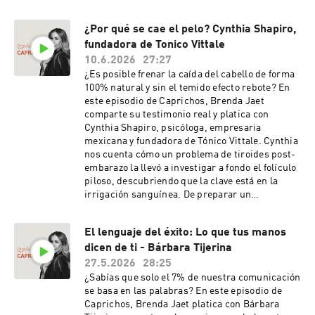
¿Por qué se cae el pelo? Cynthia Shapiro,
fundadora de Tonico Vittale
10.6.2026
27:27
¿Es posible frenar la caída del cabello de forma
100% natural y sin el temido efecto rebote? En
este episodio de Caprichos, Brenda Jaet
comparte su testimonio real y platica con
Cynthia Shapiro, psicóloga, empresaria
mexicana y fundadora de Tónico Vittale. Cynthia
nos cuenta cómo un problema de tiroides post-
embarazo la llevó a investigar a fondo el folículo
piloso, descubriendo que la clave está en la
irrigación sanguínea. De preparar un
concentrado casero en su cocina, pasó a liderar
una marca con registro COFEPRIS y presencia
El lenguaje del éxito: Lo que tus manos
en los principales marketplaces. Una
dicen de ti - Bárbara Tijerina
conversación fascinante sobre el cuidado
capilar, la tolerancia a la frustración al
27.5.2026
28:25
emprender y el valor innegociable de mantener
¿Sabías que solo el 7% de nuestra comunicación
la calidad y la paz mental por encima del
se basa en las palabras? En este episodio de
crecimiento acelerado.
Caprichos, Brenda Jaet platica con Bárbara