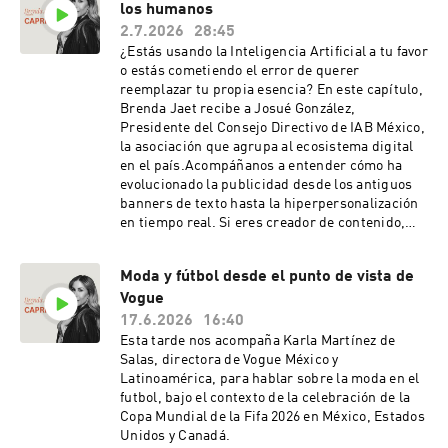
los humanos
Birkins, las anécdotas detrás de los directores
creativos como Karl Lagerfeld y cómo el
2.7.2026
28:45
mercado mexicano se ha vuelto tan maduro que
¿Estás usando la Inteligencia Artificial a tu favor
las grandes firmas globales diseñan piezas
o estás cometiendo el error de querer
exclusivas para nuestro país. Una plática
reemplazar tu propia esencia? En este capítulo,
indispensable para entender el verdadero
Brenda Jaet recibe a Josué González,
significado del Savoir-Faire.Caprichos, con
Presidente del Consejo Directivo de IAB México,
Brenda Jaet, por adn Noticias Radio.
la asociación que agrupa al ecosistema digital
en el país.Acompáñanos a entender cómo ha
evolucionado la publicidad desde los antiguos
banners de texto hasta la hiperpersonalización
en tiempo real. Si eres creador de contenido,
dueño de negocio o simplemente te apasiona el
rumbo de la tecnología, este análisis te dará
Moda y fútbol desde el punto de vista de
una perspectiva completamente
Vogue
nueva.Caprichos, con Brenda Jaet, por adn
Noticias Radio.
17.6.2026
16:40
Esta tarde nos acompaña Karla Martínez de
Salas, directora de Vogue México y
Latinoamérica, para hablar sobre la moda en el
futbol, bajo el contexto de la celebración de la
Copa Mundial de la Fifa 2026 en México, Estados
Unidos y Canadá.