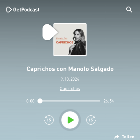
Caprichos con Manolo Salgado
9.10.2024
Caprichos
0:00
26:54
Teilen