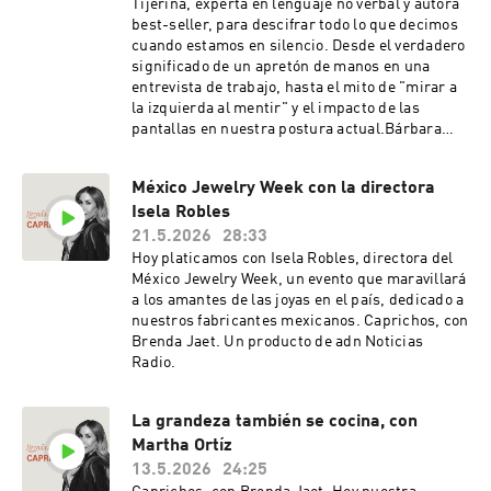
Tijerina, experta en lenguaje no verbal y autora
best-seller, para descifrar todo lo que decimos
cuando estamos en silencio. Desde el verdadero
significado de un apretón de manos en una
entrevista de trabajo, hasta el mito de "mirar a
la izquierda al mentir" y el impacto de las
pantallas en nuestra postura actual.Bárbara
nos comparte la fórmula matemática del
carisma (Competencia + Calidez) y nos recuerda
México Jewelry Week con la directora
por qué reconectar con nuestra intuición es la
Isela Robles
clave definitiva para generar empatía real.
Ponte cómoda y aprende a leer entre líneas en
21.5.2026
28:33
esta fascinante conversación.
Hoy platicamos con Isela Robles, directora del
México Jewelry Week, un evento que maravillará
a los amantes de las joyas en el país, dedicado a
nuestros fabricantes mexicanos. Caprichos, con
Brenda Jaet. Un producto de adn Noticias
Radio.
La grandeza también se cocina, con
Martha Ortíz
13.5.2026
24:25