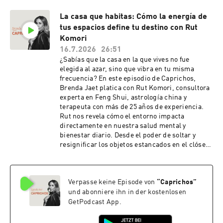
lección magistral de marketing orgánico: por
La casa que habitas: Cómo la energía de
qué una comunidad fiel y cercana de 50 mil
tus espacios define tu destino con Rut
seguidores que compran supera a millones de
interacciones vacías, cómo el trato
Komori
personalizado a través de videollamadas y DMs
16.7.2026
26:51
es la máxima expresión del lujo petite, y los
¿Sabías que la casa en la que vives no fue
secretos detrás de la producción artesanal en
elegida al azar, sino que vibra en tu misma
León, Guanajuato.
frecuencia? En este episodio de Caprichos,
Brenda Jaet platica con Rut Komori, consultora
experta en Feng Shui, astrología china y
terapeuta con más de 25 años de experiencia.
Rut nos revela cómo el entorno impacta
directamente en nuestra salud mental y
bienestar diario. Desde el poder de soltar y
resignificar los objetos estancados en el clóset,
hasta las diferencias energéticas de vivir en un
departamento en las alturas. Descubre los
rituales más efectivos para limpiar los muros de
Verpasse keine Episode von
“
Caprichos
”
discusiones pasadas, el uso sabio de los espejos
(y por qué deberías evitar los fragmentados
und abonniere ihn in der kostenlosen
cerca de tu cama) y la importancia de la cocina
GetPodcast App.
como el corazón latente de la abundancia en el
hogar. Una conversación indispensable para