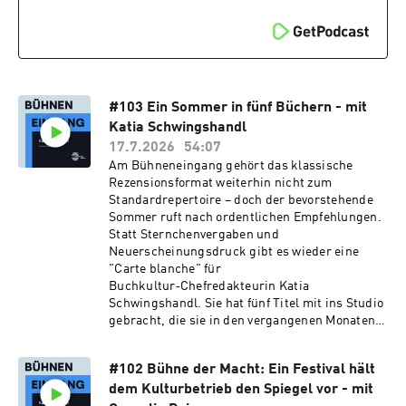
506114kFirmenbuchgericht: Handelsgericht
office@missing-
WienBelvederegasse 40/27A-1040 WienE-Mail:
link.mediaImpressumBühneneingang - Kultur
office@missing-link.media
von innnenHerausgeber:Fabian
BursteinMedieninhaberin:Bühneneingang
Media & Culture KvI FlexCoFirmenbuch-Nr:
679097yFirmenbuchgericht: Handelsgericht
WienBloch-Bauer-Promenade 24A-1100
#103 Ein Sommer in fünf Büchern - mit
WienMail:
Katia Schwingshandl
treffpunkt@buehneneingang.atProduktion &
17.7.2026
54:07
Vermarktung: Missing Link Media
Am Bühneneingang gehört das klassische
GmbHFirmenbuch-Nr:
Rezensionsformat weiterhin nicht zum
506114kFirmenbuchgericht: Handelsgericht
Standardrepertoire – doch der bevorstehende
WienBelvederegasse 40/27A-1040 WienE-Mail:
Sommer ruft nach ordentlichen Empfehlungen.
office@missing-link.media
Statt Sternchenvergaben und
Neuerscheinungsdruck gibt es wieder eine
"Carte blanche" für
Buchkultur‑Chefredakteurin Katia
Schwingshandl. Sie hat fünf Titel mit ins Studio
gebracht, die sie in den vergangenen Monaten
besonders beeindruckt haben. Folge 103 feiert
die Kulturtechnik Lesen und verrät auch viel
#102 Bühne der Macht: Ein Festival hält
über den Blick einer Literaturjournalistin, die
dem Kulturbetrieb den Spiegel vor - mit
lieber über subjektive Erfahrungen und