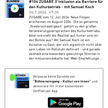
#104 ZUGABE // Inklusion als Barriere für
Schwerpunkt Macht, gibt Einblicke in ein
den Kulturbetrieb - mit Samuel Koch
tabuisiertes Feld. Seh- und Hörempfehlung
zur aktuellen Folge: Der YouTube-Kanal von
24.7.2026
47:30
Christine Bauer-Jelinek Sie können den
ZUGABE vom 12. Juli 2024. Neue Folgen
Podcast "Bühneneingang" mit einer Steady-
erscheinen im August 2026. Die so genannte
Mitgliedschaft unterstützen.Sie haben eine
„Niederschwelligkeit“ gehört zu den großen
spannende Geschichte aus dem Inneren des
Veränderungsversprechen des Kulturbetriebs.
Kulturbetriebs? Wir freuen uns über Mails an
Aber wie sieht die Realität auf, hinter und vor
treffpunkt@buehneneingang.at. Alle
der Bühne aus? Mit Samuel Koch ist ein
Nachrichten werden streng vertraulich
Künstler zu Gast, der sich eigentlich nicht über
behandelt.Sie wollen Podcast-Werbung
sein Leben im Rollstuhl definiert - und gerade
buchen? Wenden Sie sich einfach an:
deshalb eine besonders gewichtige Stimme in
office@missing-
der Inklusionsdebatte hat. Web-Empfehlungen
link.mediaImpressumBühneneingang - Kultur
zur aktuellen Folge: Offizielle Website von
von innnenHerausgeber:Fabian
Samuel Koch Sie können den Podcast
BursteinMedieninhaberin:Bühneneingang
"Bühneneingang" mit einer Steady-
Media & Culture KvI FlexCoFirmenbuch-Nr:
Verpasse keine Episode von
Mitgliedschaft unterstützen.Sie haben eine
679097yFirmenbuchgericht: Handelsgericht
spannende Geschichte aus dem Inneren des
“
Bühneneingang - Kultur von innen
”
und
WienBloch-Bauer-Promenade 24A-1100
Kulturbetriebs? Wir freuen uns über Mails an
abonniere ihn in der kostenlosen
WienMail:
treffpunkt@buehneneingang.at. Alle
GetPodcast App.
treffpunkt@buehneneingang.atProduktion &
Nachrichten werden streng vertraulich
Vermarktung: Missing Link Media
behandelt.Sie wollen Podcast-Werbung
GmbHFirmenbuch-Nr:
buchen? Wenden Sie sich einfach an: