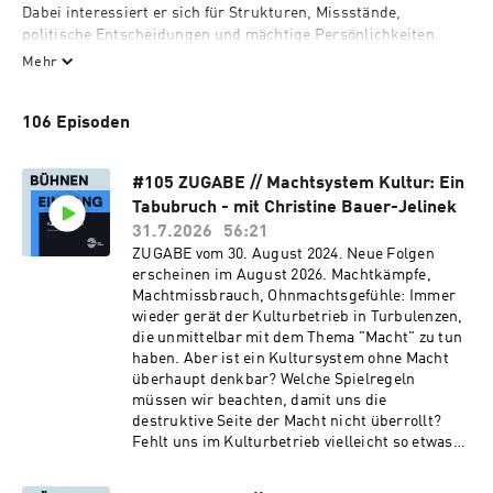
Dabei interessiert er sich für Strukturen, Missstände, 
politische Entscheidungen und mächtige Persönlichkeiten. 
Wechselnde Gäste liefern Innenansichten einer Branche, die 
Mehr
das Licht der Öffentlichkeit sucht – und trotzdem viel zu 
verbergen hat. 

106 Episoden
Kontakt: treffpunkt@buehneneingang.at
#105 ZUGABE // Machtsystem Kultur: Ein
Tabubruch - mit Christine Bauer-Jelinek
31.7.2026
56:21
ZUGABE vom 30. August 2024. Neue Folgen
erscheinen im August 2026. Machtkämpfe,
Machtmissbrauch, Ohnmachtsgefühle: Immer
wieder gerät der Kulturbetrieb in Turbulenzen,
die unmittelbar mit dem Thema "Macht" zu tun
haben. Aber ist ein Kultursystem ohne Macht
überhaupt denkbar? Welche Spielregeln
müssen wir beachten, damit uns die
destruktive Seite der Macht nicht überrollt?
Fehlt uns im Kulturbetrieb vielleicht so etwas
wie „Machtkompetenz“? Christine Bauer-
Jelinek, Coach und Autorin mit dem