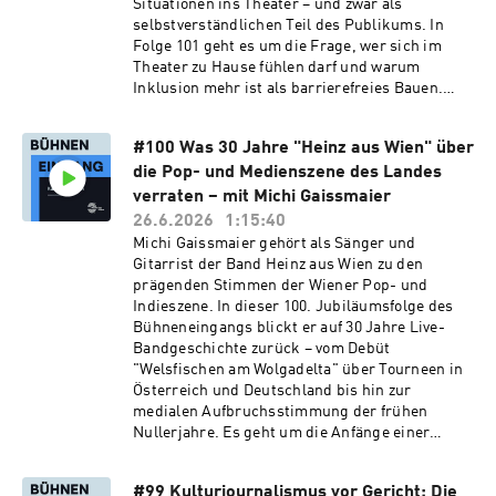
Situationen ins Theater – und zwar als
treffpunkt@buehneneingang.atProduktion &
Nachrichten werden streng vertraulich
selbstverständlichen Teil des Publikums. In
Vermarktung: Missing Link Media
behandelt.Sie wollen Podcast-Werbung
Folge 101 geht es um die Frage, wer sich im
GmbHFirmenbuch-Nr:
buchen? Wenden Sie sich einfach an:
Theater zu Hause fühlen darf und warum
506114kFirmenbuchgericht: Handelsgericht
office@missing-
Inklusion mehr ist als barrierefreies Bauen.
WienBelvederegasse 40/27A-1040 WienE-Mail:
link.mediaImpressumBühneneingang - Kultur
Stefan Konrad spricht über sein Verhältnis zu
office@missing-link.media
von innnenHerausgeber:Fabian
"Relaxed Performances", über
BursteinMedieninhaberin:Bühneneingang
#100 Was 30 Jahre "Heinz aus Wien" über
Machtverhältnisse im Zuschauerraum, über die
Media & Culture KvI FlexCoFirmenbuch-Nr:
die Pop- und Medienszene des Landes
Lücke zwischen Kulturförderung und sozialer
679097yFirmenbuchgericht: Handelsgericht
Realität – und darüber, wie aus scheinbar
verraten – mit Michi Gaissmaier
WienBloch-Bauer-Promenade 24A-1100
kleinen Details eine Dramaturgie der
26.6.2026
1:15:40
WienMail:
Begegnung entsteht. Web-Empfehlungen zur
Michi Gaissmaier gehört als Sänger und
treffpunkt@buehneneingang.atProduktion &
aktuellen Folge: Website der Kulturinitiative
Gitarrist der Band Heinz aus Wien zu den
Vermarktung: Missing Link Media
"die theatertanten" Sie können den Podcast
prägenden Stimmen der Wiener Pop- und
GmbHFirmenbuch-Nr:
"Bühneneingang" mit einer Steady-
Indieszene. In dieser 100. Jubiläumsfolge des
506114kFirmenbuchgericht: Handelsgericht
Mitgliedschaft unterstützen.Sie haben eine
Bühneneingangs blickt er auf 30 Jahre Live-
WienBelvederegasse 40/27A-1040 WienE-Mail:
spannende Geschichte aus dem Inneren des
Bandgeschichte zurück – vom Debüt
office@missing-link.media
Kulturbetriebs? Wir freuen uns über Mails an
"Welsfischen am Wolgadelta" über Tourneen in
treffpunkt@buehneneingang.at. Alle
Österreich und Deutschland bis hin zur
Nachrichten werden streng vertraulich
medialen Aufbruchsstimmung der frühen
behandelt.Sie wollen Podcast-Werbung
Nullerjahre. Es geht um die Anfänge einer
buchen? Wenden Sie sich einfach an:
österreichischen Indie-Rockband mit späterem
office@missing-
Major-Deal, um Sehnsuchtsorte im Nachtleben,
link.mediaImpressumBühneneingang - Kultur
#99 Kulturjournalismus vor Gericht: Die