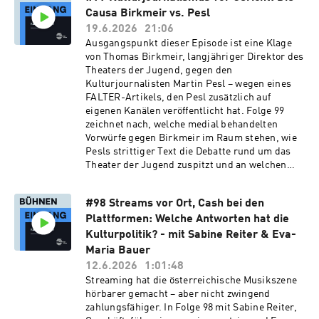
um die Rolle der „Sendung ohne Namen“ für
von innnenHerausgeber:Fabian
Causa Birkmeir vs. Pesl
unterschiedliche Medienkarrieren und um den
BursteinMedieninhaberin:Bühneneingang
ständigen Rollenwechsel zwischen Bühne,
19.6.2026
21:06
Media & Culture KvI FlexCoFirmenbuch-Nr:
Projektmanagement und Unternehmertum.
Ausgangspunkt dieser Episode ist eine Klage
679097yFirmenbuchgericht: Handelsgericht
Michi Gaissmaier erzählt, wie sich Szene,
von Thomas Birkmeir, langjähriger Direktor des
WienBloch-Bauer-Promenade 24A-1100
Radiolandschaft und Musikwirtschaft verändert
Theaters der Jugend, gegen den
WienMail:
haben, warum Pop in der Kulturnation
Kulturjournalisten Martin Pesl – wegen eines
treffpunkt@buehneneingang.atProduktion &
Österreich mehr Aufmerksamkeit braucht und
FALTER-Artikels, den Pesl zusätzlich auf
Vermarktung: Missing Link Media
was österreichische Musik unter
eigenen Kanälen veröffentlicht hat. Folge 99
GmbHFirmenbuch-Nr:
Veränderungsdruck leisten muss, um
zeichnet nach, welche medial behandelten
506114kFirmenbuchgericht: Handelsgericht
überhaupt sichtbar zu bleiben. Web
Vorwürfe gegen Birkmeir im Raum stehen, wie
WienBelvederegasse 40/27A-1040 WienE-Mail:
Empfehlungen zur aktuellen Folge: Offizielle
Pesls strittiger Text die Debatte rund um das
office@missing-link.media
Website von Heinz aus Wien Tickets für das
Theater der Jugend zuspitzt und an welchen
Jubiläumskonzert am 10.09.26 in der Arena
Formulierungen und Veröffentlichungsformen
Wien Sie können den Podcast "Bühneneingang"
Birkmeirs Anwält:innen einen
mit einer Steady-Mitgliedschaft
#98 Streams vor Ort, Cash bei den
Entschädigungsanspruch festmachen. Es geht
unterstützen.Sie haben eine spannende
Plattformen: Welche Antworten hat die
außerdem um das Mediengesetz, um
Geschichte aus dem Inneren des
Verdachtsberichterstattung, um die Frage, ab
Kulturpolitik? - mit Sabine Reiter & Eva-
Kulturbetriebs? Wir freuen uns über Mails an
wann journalistische Inhalte als üble Nachrede
Maria Bauer
treffpunkt@buehneneingang.at. Alle
gewertet werden – und vor allem darum, welche
12.6.2026
1:01:48
Nachrichten werden streng vertraulich
rechtlichen und finanziellen Risiken
Streaming hat die österreichische Musikszene
behandelt.Sie wollen Podcast-Werbung
insbesondere freie Journalist:innen eingehen,
hörbarer gemacht – aber nicht zwingend
buchen? Wenden Sie sich einfach an:
wenn sie Missstände im Kulturbetrieb zum
zahlungsfähiger. In Folge 98 mit Sabine Reiter,
office@missing-
Thema machen. Web-Empfehlungen zur