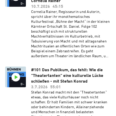
gesellschaftliche Zusammenhänge spricht, als
Cornelia Rainer
über Verkaufszahlen und Hypes. Empfehlung
10.7.2026
45:15
zur aktuellen Folge: Website des Magazin
Cornelia Rainer, Regisseurin und Autorin,
"Buchkultur". Ende August erscheint das neue
spricht über ihr monothematisches
Heft. Liebe im Transit: 15 Annäherungen.
Kulturfestival „Bühne der Macht“ in der kleinen
Herausgegeben von Tex Rubinowitz. Mi Texten
Kärntner Ortschaft St. Daniel. Folge 102
von Katia Schwingshandl, Anna Felnhofer, Max
beschäftigt sich mit strukturellen
Goldt, Elias Hirschl uvm. Sie können den
Machtverhältnissen im Kulturbetrieb, mit
Podcast "Bühneneingang" mit einer Steady-
Tabuisierung von Macht und mit alltagsnahen
Mitgliedschaft unterstützen.Sie haben eine
Machtritualen an öffentlichen Orten wie zum
spannende Geschichte aus dem Inneren des
Beispiel einem Zebrastreifen. Es geht
Kulturbetriebs? Wir freuen uns über Mails an
außerdem um Theater im ländlichen Raum, um
treffpunkt@buehneneingang.at. Alle
die lohnende Arbeit mit Jugendlichen aus der
Nachrichten werden streng vertraulich
Region, um den Schulterschluss von Kunst und
behandelt.Sie wollen Podcast-Werbung
#101 Das Publikum, das fehlt: Wie die
Philosophie und um die Frage, wie sich
buchen? Wenden Sie sich einfach an:
"Theatertanten" eine kulturelle Lücke
Netzwerke rund um das Thema
office@missing-
Machtkompetenz-Vermittlung formieren
schließen - mit Stefan Konrad
link.mediaImpressumBühneneingang - Kultur
könnten. Web-Empfehlung zur aktuellen Folge:
3.7.2026
55:01
von innnenHerausgeber:Fabian
Website des Festivals "Bühne der Macht" Sie
Stefan Konrad macht mit den "Theatertanten"
BursteinMedieninhaberin:Bühneneingang
können den Podcast "Bühneneingang" mit einer
etwas, das viele Kulturhäuser noch nicht
Media & Culture KvI FlexCoFirmenbuch-Nr:
Steady-Mitgliedschaft unterstützen.Sie haben
schaffen: Er holt Familien mit schwer kranken
679097yFirmenbuchgericht: Handelsgericht
eine spannende Geschichte aus dem Inneren
oder behinderten Kindern, Alleinerziehende
WienBloch-Bauer-Promenade 24A-1100
des Kulturbetriebs? Wir freuen uns über Mails
und Menschen in finanziell belasteten
WienMail:
an treffpunkt@buehneneingang.at. Alle