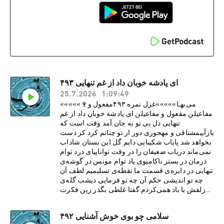
ای پادشه خوبان داد از غم تنهایی ۴۹۳
25.7.2026
1:09:49
«««««🍷می‌بهـا»»»»»غزل نمره ۴۹۳مفعول و
مفاعیلن مفعول و مفاعیلن ای پادشه خوبان داد از غم
تنهایی دل بی تو به جان آمد وقت است که
بازآییمشتاقی و مهجوری دور از تو چنانم کرد کز دست
بخواهد شد پاياب شکيبایی دايم گل اين بستان شاداب
نمی‌ماند درياب ضعيفان را در وقت تواناییای درد توام
درمان در بستر ناکامیوی ياد توام مونس در گوشه‌ی
تنهایی در دايره‌ی قسمت ما نقطه‌ی تسليميم لطف آن
چه تو انديشی حکم آن چه تو فرمایی ‌ديشب گله‌ی
زلفش با باد همی‌کردم گفتا غلطی بگذر زين فکرت
سودایی صد باد صبا اين جا با سلسله می‌رقصند اين
است حريف ای دل تا باد نپيماییفکر خود و رای خود در
سلامی چو بوی خوش آشنایی ۴۹۲
عالم رندی نيست کفر است در اين مذهب خودبينی و