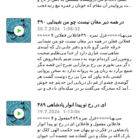
تخت پرواییدر آن مقام که خوبان ز غمزه تيغ زنندعجب
مدار سری اوفتاده در پاییمرا که از رخ او ماه در
شبستان استکجا بود به فروغ ستاره پروایینعیم خلد
در همه دیر مغان نیست چو من شیدایی ۴۹۰
چه باشد وصال دوست طلبکه حيف باشد از او غير او
20.7.2026
1:08:32
تمناییدرر ز شوق برآرند ماهيان به نثاراگر سفينه‌ی
حافظ رسد به درياییSupport this podcast at —
«««««🍷می‌بهـا»»»»»غزل نمره ۴۹۰فاعلاتن فعلاتن
https://redcircle.com/ravaq/donations
فعلاتن فعلن در همه دير مغان نيست چو من شيدایی
خرقه جایی گرو باده و دفتر جایی دل که آيينه‌ی
شاهی‌ست غباری دارد از خدا می‌طلبم صحبت
روشن‌رایی کرده‌ام توبه به دست صنم باده‌فروش که
دگر می نخورم بی رخ بزم‌آرایی شرح اين قصه مگر
شمع برآرد به زبان ور نه پروانه ندارد به سخن پروایی
کشتی باده بياور که مرا بی رخ دوست گشت هر
گوشه‌ی چشم از غم دل دريایی اين حديثم چه خوش
آمد که سحرگه می‌گفت بر در ميکده‌ای با دف و نی
ترسایی گر مسلمانی از اين است که حافظ دارد آه
اگر از پی امروز بود فرداییSupport this podcast
ای در رخ تو پیدا انوار پادشاهی ۴۸۹
at — https://redcircle.com/ravaq/donations
19.7.2026
1:13:06
«««««🍷می‌بهـا»»»»»غزل نمره ۴۸۹مفعول و
فاعلاتن مفعول و فاعلاتن ای در رخ تو پيدا انوار
پادشاهی در فکرت تو پنهان صد حکمت الهی کلک تو
بارک الله بر ملک و دين گشاده صد چشمه آب حيوان