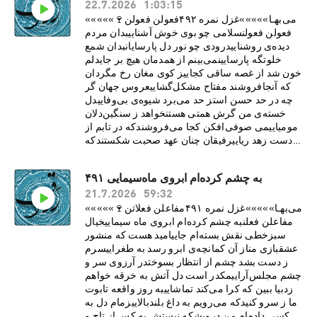
22.7.2026
1:03:15
خودرایی يا رب به که شايد گفت اين نکته که در عالم
رخساره به کس ننمود آن شاهد هرجایی ساقی چمن
«««««🍷می‌بهـا»»»»»غزل نمره ۴۹۲فعولن فعولن
گل را بی روی تو رنگی نيست شمشاد خرامان کن تا
فعولن فعولنسلامی چو بوی خوش آشناییبدان مردم
باغ بيارایی زين دايره‌ی مينا خونين‌جگرم می ده تا حل
ديده‌ی روشناییدرودی چو نور دل پارسايانبدان شمع
کنم اين مشکل در ساغر ميناییحافظ شب هجران شد
خلوتگه پارسایینمی‌بينم از همدمان هيچ بر جایدلم
بوی خوش وصل آمد شاديت مبارک باد ای عاشق
خون شد از غصه ساقی کجاییز کوی مغان رخ مگردان
شيداییSupport this podcast at —
که آنجافروشند مفتاح مشکل‌گشاییعروس جهان گر
https://redcircle.com/ravaq/donations
چه در حد حسن استز حد می‌برد شيوه‌ی بی‌وفاییدل
خسته‌ی من گرش همتی هستنخواهد ز سنگين‌دلان
مومياییمی صوفی‌افکن کجا می‌فروشندکه در تابم از
دست زهد رياییرفيقان چنان عهد صحبت شکستندکه
گویی نبوده‌ست خود آشناییمرا گر تو بگذاری ای نفس
طامعبسی پادشاهی کنم در گداییبياموزمت کيميای
به چشم کرده‌ام ابروی ماه‌سیمایی ۴۹۱
سعادتز همصحبت بد جدایی جداییمکن حافظ از جور
21.7.2026
59:32
دوران شکايتچه دانی تو ای بنده کار خداییSupport
this podcast at —
«««««🍷می‌بهـا»»»»»غزل نمره ۴۹۱مفاعلن فعلاتن
https://redcircle.com/ravaq/donations
مفاعلن فعلنبه چشم کرده‌ام ابروی ماه سيماییخيال
سبزخطی نقش بسته‌ام جاییاميد هست که منشور
عشقبازی مناز آن کمانچه‌ی ابرو رسد به طغراییسرم
ز دست بشد چشم از انتظار بسوختدر آرزوی سر و
چشم مجلس‌آراییمکدر است دل آتش به خرقه خواهم
زدبيا ببين که کرا می‌کند تماشاییبه روز واقعه تابوت
ما ز سرو کنيدکه می‌رويم به داغ بلندبالاییزمام دل به
کسی داده‌ام من درويشکه نيستش به کس از تاج و