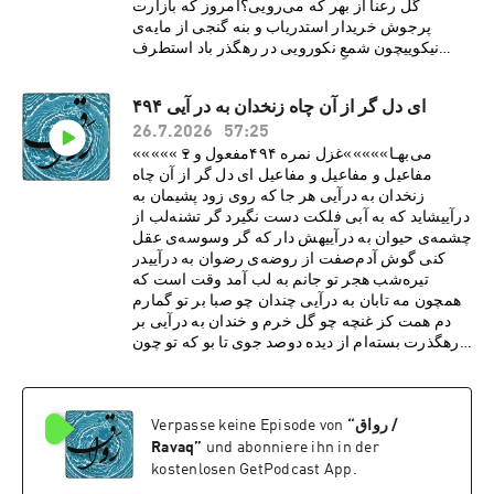
گل رعنا از بهر که می‌رویی؟امروز که بازارت
پرجوش خريدار استدرياب و بنه گنجی از مايه‌ی
نيکوییچون شمعِ نکورویی در رهگذر باد استطرف
هنری بربند از شمع نکوروییآن طره که هر جعدش صد
نافه‌ی چين ارزدخوش بودی اگر بودی بویی‌ش ز
ای دل گر از آن چاه زنخدان به در آیی ۴۹۴
خوش‌خوییهر مرغ به دستانی در گلشن شاه آمدبلبل
26.7.2026
57:25
به نواسازی حافظ به غزل‌گوییSupport this
podcast at —
«««««🍷می‌بهـا»»»»»غزل نمره ۴۹۴مفعول و
https://redcircle.com/ravaq/donations
مفاعیل و مفاعیل و مفاعیل ای دل گر از آن چاه
زنخدان به درآیی هر جا که روی زود پشيمان به
درآییشايد که به آبی فلکت دست نگيرد گر تشنه‌لب از
چشمه‌ی حيوان به درآییهش دار که گر وسوسه‌ی عقل
کنی گوش آدم‌صفت از روضه‌ی رضوان به درآییدر
تيره‌شب هجر تو جانم به لب آمد وقت است که
همچون مه تابان به درآیی چندان چو صبا بر تو گمارم
دم همت کز غنچه چو گل خرم و خندان به درآیی بر
رهگذرت بسته‌ام از ديده دوصد جوی تا بو که تو چون
سرو خرامان به درآیی حافظ مکن انديشه که آن
يوسف مه‌رو بازآيد و از کلبه‌ی احزان به
درآییSupport this podcast at —
رواق /
“
Verpasse keine Episode von
https://redcircle.com/ravaq/donations
Ravaq
”
und abonniere ihn in der
kostenlosen GetPodcast App.