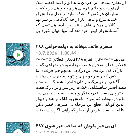
از قطره سياهی بر اهرمن نتابد انوار اسم اعظم ملک
آن توست و خاتم فرمای هر چه خواهی در حکمت
سليمان هر کس که شک نمايد بر عقل و دانش او
خندند مرغ و ماهی باز ار چه گاه‌گاهی بر سر نهد
کلاهی مرغان قاف دانند آيين پادشاهی تيغی که
آسمانش از فيض خود دهد آب تنها جهان بگيرد بی
منت سپاهی کلک تو خوش نويسد در شان يار و اغيار
تعويذ جان‌فزایی افسون عمرکاهی ای عنصر تو
سحرم هاتف میخانه به دولت‌خواهی ۴۸۸
مخلوق از کيميای عزت وی دولت تو ايمن از صدمه‌ی
18.7.2026
1:08:49
تباهی ساقی بيار آبی از چشمه‌ی خرابات تا خرقه‌ها
بشوييم از عجب خانقاهی عمری‌ست پادشاها کز می
«««««🍷می‌بهـا»»»»»غزل نمره ۴۸۸فعلاتن فعلاتن
تهی‌ست جامم اينک ز بنده دعوی وز محتسب گواهی
فعلاتن فعلن سحرم هاتف ميخانه به دولتخواهی گفت
گر پرتوی ز تيغت بر کان و معدن افتد ياقوت سرخ‌رو
بازآی که ديرينه‌ی اين درگاهی همچو جم جرعه‌ی ما
را بخشند رنگ کاهی دانم دلت ببخشد بر عجز
کش که ز سر دو جهان پرتو جام جهان‌بين دهدت
شب‌نشينان گر حال بنده پرسی از باد صبحگاهی جايي
آگاهی بر در ميکده رندان قلندر باشند که ستانند و
که برق عصيان بر آدم صفي زد ما را چگونه زيبد
دهند افسر شاهنشاهی خشت زير سر و بر تارک هفت
دعوی بی‌گناهی حافظ چو پادشاهت گه‌گاه می‌برد نام
اختر پای دست قدرت نگر و منصب صاحب‌جاهی سر
رنجش ز بخت منما بازآ به عذرخواهیSupport this
ما و در ميخانه که طرف بامش به فلک بر شد و ديوار
podcast at —
بدين کوتاهی قطع اين مرحله بی‌ همرهی خضر مکن
https://redcircle.com/ravaq/donations
ظلمات است بترس از خطر گمراهی اگرت سلطنت
فقر ببخشند ای دل کمترين ملک تو از ماه بود تا
ماهیحافظ خام طمع شرمی از اين قصه بدار عملت
ای بی‌خبر بکوش که صاحب‌خبر شوی ۴۸۷
چيست که مزدش دو جهان برين می‌خواهی؟تو دم
15.7.2026
1:01:26
فقر ندانی زدن از دست مده مسند خواجگی و مجلس