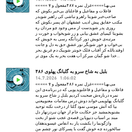
تورانشاهیSupport this podcast at —
«««««🍷می‌بهـا»»»»»غزل نمره ۴۸۷مفعول و
https://redcircle.com/ravaq/donations
فاعلات و مفاعیل و فاعلنای بی‌خبر بکوش که
صاحب‌خبر شویتا راهرو نباشی کی راهبر شویدر
مکتب حقايق پيش اديب عشقهان ای پسر بکوش که
روزی پدر شویدست از مس وجود چو مردان ره
بشویتا کيميای عشق بيابی و زر شویخواب و خورت ز
مرتبه‌ی خويش دور کردآنگه رسی به خويش که
بی‌خواب و خور شویگر نور عشقِ حق به دل و جانت
اوفتدبالله کز آفتاب فلک خوبتر شویيک دم غريق بحر
خدا شو گمان مبرکز آب هفت بحر به يک موی تر
شویاز پای تا سرت همه نور خدا شوددر راه ذوالجلال
چو بی‌پا‌وسر شویوجه خدا اگر شودت منظر نظرزين
بلبل به شاخ سرو به گلبانگ پهلوی ۴۸۶
پس شکی نماند که صاحب‌نظر شویبنياد هستی تو چو
14.7.2026
1:06:02
زير و زبر شوددر دل مدار هيچ که زير و زبر شویگر در
سرت هوای وصال است حافظابايد که خاک درگه اهل
«««««🍷می‌بهـا»»»»»غزل نمره ۴۸۶مفعول و
هنر شویSupport this podcast at —
فاعلات و مفاعیل و فاعلنویدیویی که در برنامه‌ی این
https://redcircle.com/ravaq/donations
نمره درباره‌ش صحبت کردیم بلبل ز شاخ سرو به
گلبانگ پهلویمی‌خواند دوش درس مقامات معنویيعني
بيا که آتش موسی نمود گلتا از درخت نکته توحيد
بشنویجمشيد جز حکايت جام از جهان نبردزنهار دل
مبند بر اسباب دنيویاين قصه‌ی عجب شنو از بخت
واژگونما را بکشت يار به انفاس عيسویدهقان
سالخورده چه خوش گفت با پسرکای نور چشم من