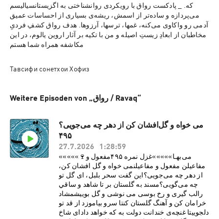
که. _ پادکست رواق با رویکردی روانشناختی به اگزیستانسیالیسم 
می‌پردازه و ساده‌تر از اسمش، ریشه‌ی بسیاری از احساسات عمیق 
آدمی رو واکاوی می‌کنه، غمها، ترسها، آرزوها. هدف رواق کشفِ فردیِ 
مخاطبان از ابعادِ زیستِ اصیله و من با تکیه بر آثار اروین یالوم، در این 
مکاشفه همراه شما هستم
Тавсифи сонетхои Хофиз
Weitere Episoden von „رواق / Ravaq“
می خواه و گل‌افشان کن از دهر چه می‌جویی؟
۴۹۵
27.7.2026
1:28:59
«««««🍷می‌بهـا»»»»»غزل نمره ۴۹۵مفعول و
مفاعیلن مفعول و مفاعیلنمی خواه و گل افشان کن،
از دهر چه می‌جویی؟این گفت سحر بلبل، ای گل تو
چه می‌گویی؟مسند به گلستان بر تا شاهد و ساقي
رالب گيری و رخ بوسی می نوشی و گل بوییشمشاد
خرامان کن و آهنگ گلستان کنتا سرو بياموزد از قد تو
دلجوییتا غنچه‌ی خندانت دولت به که خواهد دادای شاخ